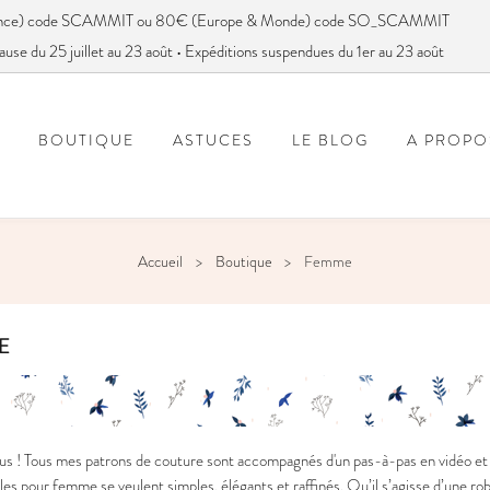
France) code SCAMMIT ou 80€ (Europe & Monde) code SO_SCAMMIT
ause du 25 juillet au 23 août • Expéditions suspendues du 1er au 23 août
BOUTIQUE
ASTUCES
LE BLOG
A PROPO
FOIRE AUX QUESTIONS
VOUS AVEZ DIT SC
Accueil
Boutique
Femme
E
s ! Tous mes patrons de couture sont accompagnés d'un pas-à-pas en vidéo et e
s pour femme se veulent simples, élégants et raffinés. Qu’il s’agisse d’une ro