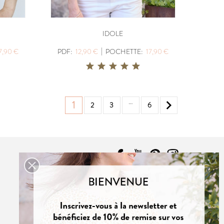
IDOLE
|
7,90 €
PDF:
12,90 €
POCHETTE:
17,90 €
…

1
2
3
6
CONTACT