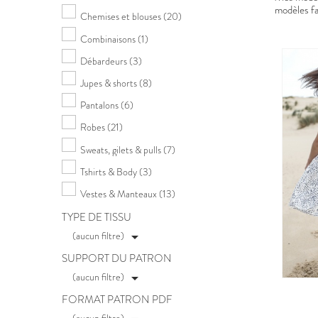
modèles fac
Chemises et blouses
(20)
Combinaisons
(1)
Débardeurs
(3)
Jupes & shorts
(8)
Pantalons
(6)
Robes
(21)
Sweats, gilets & pulls
(7)
Tshirts & Body
(3)
Vestes & Manteaux
(13)
TYPE DE TISSU
(aucun filtre)

SUPPORT DU PATRON
(aucun filtre)

FORMAT PATRON PDF
(aucun filtre)