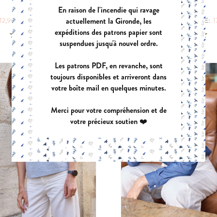
RECIF
TEMPO
En raison de l'incendie qui ravage
|
|
actuellement la Gironde, les
12,90 €
POCHETTE:
17,90 €
PDF:
12,90 €
POCHETTE:
1
expéditions des patrons papier sont
suspendues jusqu'à nouvel ordre.
Les patrons PDF, en revanche, sont
toujours disponibles et arriveront dans
votre boîte mail en quelques minutes.
Merci pour votre compréhension et de
votre précieux soutien ❤️