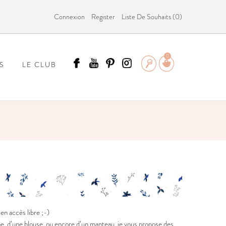
Connexion
Register
Liste De Souhaits (
0
)
0
S
LE CLUB
ÄMMIT ?
n accès libre ;-)
be, d’une blouse, ou encore d’un manteau, je vous propose des