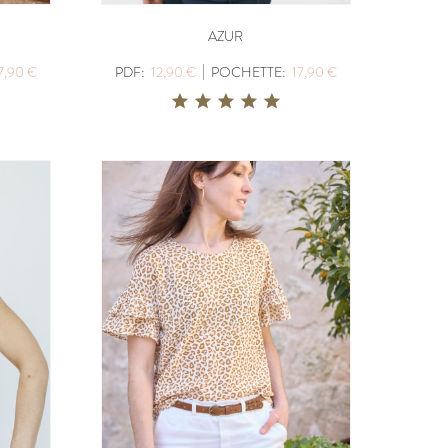
AZUR
|
7,90 €
PDF:
12,90 €
POCHETTE:
17,90 €