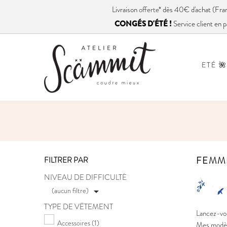
Livraison
offerte
* dès 40€ d'achat (
CONGÉS D'ÉTÉ !
Service client en p
ETÉ 🌺
FEMM
FILTRER PAR
NIVEAU DE DIFFICULTÉ
(aucun filtre)

TYPE DE VÊTEMENT
Lancez-vou
Accessoires
(1)
Mes modèle