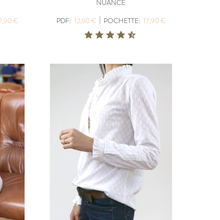
NUANCE
|
7,90 €
PDF:
12,90 €
POCHETTE:
17,90 €