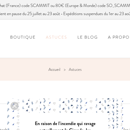
achat (France) code SCAMMIT ou 80€ (Europe & Monde) code SO_SCAMM
ient en pause du 25 juillet au 23 août • Expéditions suspendues du 1er au 23 ao
BOUTIQUE
ASTUCES
LE BLOG
A PROPO
FOIRE AUX QUESTIONS
VOUS AVEZ DIT SC
Accueil
Astuces
En raison de l'incendie qui ravage
techniques faciles à réaliser pour un rendu impeccable. J’ai essayé de compiler 