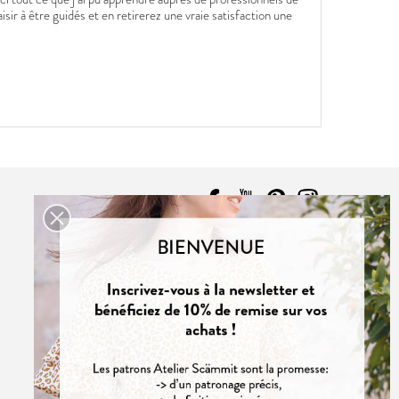
r à être guidés et en retirerez une vraie satisfaction une
CONTACT
NOUS CONTACTER

Atelier Scämmit
33000 Bordeaux
France