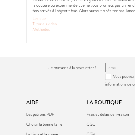
la couture ou expérimenter. Je ne vous promets pas un rendu
fois arrivés à l’objectif fixé. Alors surtout n’hésitez pas, lanc
Lexique
Tutoriels video
Méthodes
Je m'inscris à la newsletter !
Vous pouvez 
informations de c
AIDE
LA BOUTIQUE
Les patrons PDF
Frais et délais de livraison
Choisir la bonne taille
CGU
Le tissu et la coupe
CGV