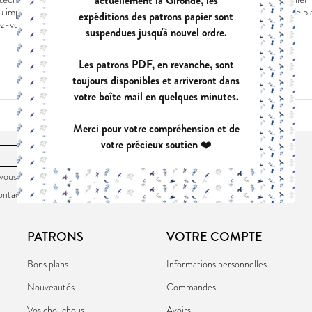
actuellement la Gironde, les
 impeccable immédiat, mais une chose est sûre, vous prendrez beaucoup de plaisi
expéditions des patrons papier sont
ez-vous !
suspendues jusqu'à nouvel ordre.
Les patrons PDF, en revanche, sont
toujours disponibles et arriveront dans
votre boîte mail en quelques minutes.
Merci pour votre compréhension et de
votre précieux soutien ❤️
OK
vous désinscrire à tout moment. Vous trouverez pour cela nos
ontact dans la
politique de confidentialité
du site.
PATRONS
VOTRE COMPTE
Bons plans
Informations personnelles
Nouveautés
Commandes
Vos chouchous
Avoirs