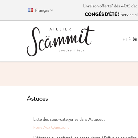
Livraison
offerte
* dès 40€ d'
Français
CONGÉS D'ÉTÉ !
Service cl
ETÉ 🌺
Astuces
Liste des sous-catégories dans Astuces :
Foire Aux Questions
Débutant ou confirmé, on est toujours à l’affut de nouvelles 