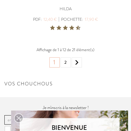
HILDA
|
PDF:
12,40 €
POCHETTE:
17,90 €
Affichage de 1 à 12 de 21 élément(s)

1
2
VOS CHOUCHOUS
Je m'inscris à la newsletter !
OK
Vous pouvez vous désinscrire à tout moment. Vous trouverez pour cela