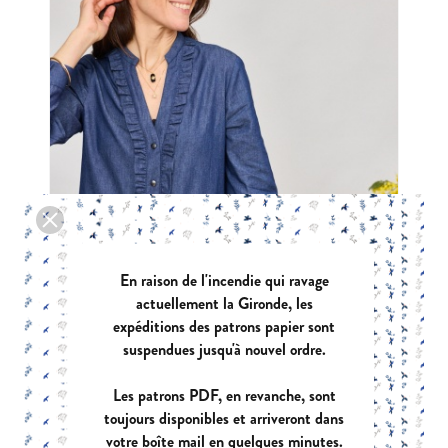
En raison de l'incendie qui ravage
actuellement la Gironde, les
expéditions des patrons papier sont
suspendues jusqu'à nouvel ordre.
Les patrons PDF, en revanche, sont
ARIZONA
toujours disponibles et arriveront dans
votre boîte mail en quelques minutes.
|
PDF:
12,90 €
POCHETTE:
17,90 €