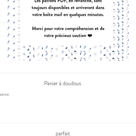
Les patrons PDF, en revanche, sont
toujours disponibles et arriveront dans
votre boîte mail en quelques minutes.
Merci pour votre compréhension et de
Ravie
votre précieux soutien ❤️
Panier à doudous
ssance.
parfait