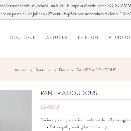
achat (France) code SCAMMIT ou 80€ (Europe & Monde) code SO_SCAMM
ient en pause du 25 juillet au 23 août • Expéditions suspendues du 1er au 23 ao
BOUTIQUE
ASTUCES
LE BLOG
A PROPO
FOIRE AUX QUESTIONS
VOUS AVEZ DIT SC
Accueil
Boutique
Déco
PANIER A DOUDOUS
PANIER A DOUDOUS
GRATUIT
Panier cylindrique en tissu renforcé de Jeffytex, agré
Patron pdf gratuit (plus d’infos
ici
)