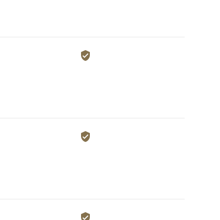


