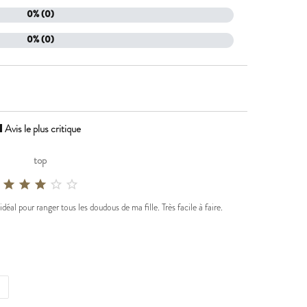
0% (0)
0% (0)
Avis le plus critique
wn
top





idéal pour ranger tous les doudous de ma fille. Très facile à faire.
