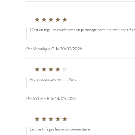





C’est un régal de coudre avec un patronage parfait et des tutos très 
Par Veronique G. le 20/02/2026





Projet cousette à venir... Merci
Par SYLVIE B. le 14/01/2026





Le client n'a pas laissé de commentaire.