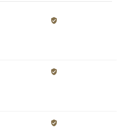


