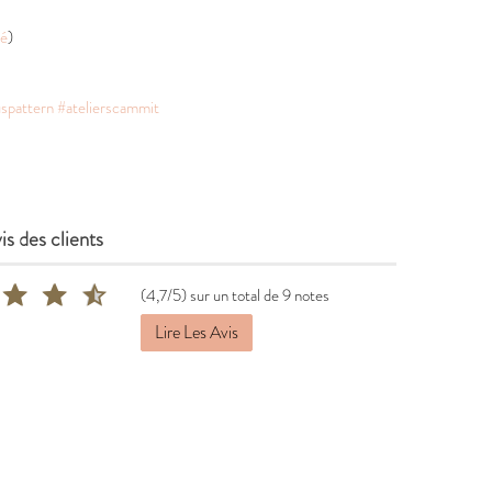
té
)
spattern
#atelierscammit
is des clients
(4,7/5) sur un total de 9 notes
Lire Les Avis