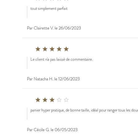
tout simplement parfait
Par Clairette V. le 26/06/2023





Le client n'a pas laissé de commentaire.
Par Natacha H. le 12/06/2023





panier hyper pratique, de bonne taille, idéal pour ranger tous les doudo
Par Cécile G. le 06/05/2023