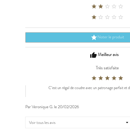










Noter le produit

Meilleur avis
thumb_up
Très satisfaite





C’est un régal de coudre avec un patronage parfait et d
Par Veronique G. le 20/02/2026