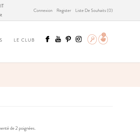
IT
Connexion
Register
Liste De Souhaits (
0
)
ût
0
S
LE CLUB
ÄMMIT ?
menté de 2 poignées.