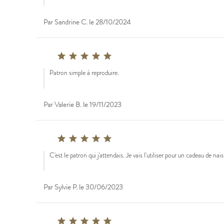
Par Sandrine C. le 28/10/2024





Patron simple à reproduire.
Par Valerie B. le 19/11/2023





C'est le patron qui j'attendais. Je vais l'utiliser pour un cadeau de nai
Par Sylvie P. le 30/06/2023




