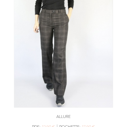
ALLURE
|
PDF:
12,90 €
POCHETTE:
17,90 €