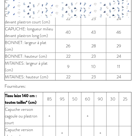
CAPUCHE: longueur milieu
19,5
20,5
21,5
devant cagoule (cm)
CAPUCHE: longueur milieu
22
23
24
devant plastron court (cm)
CAPUCHE: longueur milieu
40
43
46
devant plastron long (cm)
BONNET: largeur à plat
26
28
29
(cm)
BONNET: hauteur (cm)
22
23
24
MITAINES: largeur à plat
9
10
11
(cm)
MITAINES: hauteur (cm)
22
23
24
Fournitures:
Tissu laize 140 cm :
85
95
50
60
90
30
25
toutes tailles* (cm)
Capuche version
cagoule ou plastron
+
+
court
Capuche version
+
+