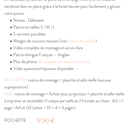
tiendront bien en place grâce à la fente laissée pour facilement y glisser
votre pouce.
Niveau : Débutant
Patron en tailles S / M / L
5 versions possibles
Marges de couture incluses (voir
charte de qualité
)
Vidéo complète du montage en accès libre
Patron bilingue Français – Anglais
Plus de photos
#frimaspattern
#atelierscammit
Vidéo questions/réponses disponible
ici
POCHETTE
: notice de montage + planche à taille réelle (aucune
superposition)
PDF
: notice de montage + fichier pour projecteur + planche à taille réelle
à imprimer et assembler (1 calque par taille et 2 formats au choix : A0 = 1
page / A4 et US Letter = 10 + 4 + 3 pages)
17,90 €
POCHETTE