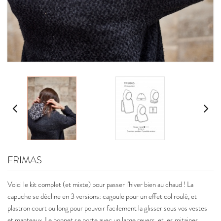
FRIMAS
Voici le kit complet (et mixte) pour passer l'hiver bien au chaud ! La
capuche se décline en 3 versions: cagoule pour un effet col roulé, et
plastron court ou long pour pouvoir facilement la glisser sous vos vestes
et manteaux. Le bonnet se porte avec un large revers, et les mitaines