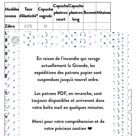
Capuche
Capuche
Modèles
Taux
Capuche
plastron
plastron
Bonnet
Mitaines
cousus
d'élasticité*
cagoule
court
long
Zèbre
60%
M
-
-
-
-
Léo gris
80%
-
M
-
M
M
Beige
120%
-
-
-
S
S
lurex
Rouge
100%
-
M
-
-
-
En raison de l'incendie qui ravage
Marine
80%
-
-
-
M
M
actuellement la Gironde, les
Noir &
50%
-
-
L
-
-
expéditions des patrons papier sont
gris
suspendues jusqu'à nouvel ordre.
Mesures:
Les patrons PDF, en revanche, sont
Tailles (mensurations)
S
M
L
toujours disponibles et arriveront dans
Tour de tête (cm)
54-56
57-59
60-62
votre boîte mail en quelques minutes.
Tout de poignet (cm)
16
17
18
Vêtement fini
S
M
L
Merci pour votre compréhension et de
CAPUCHE: hauteur
28,5
30
31,5
votre précieux soutien ❤️
ouverture visage (cm)