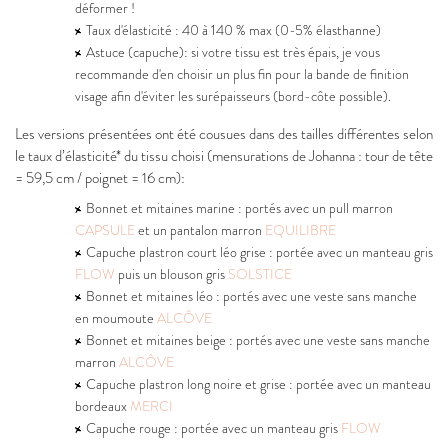
déformer !
Taux d'élasticité : 40 à 140 % max (0-5% élasthanne)
Astuce (capuche): si votre tissu est très épais, je vous
recommande d'en choisir un plus fin pour la bande de finition
visage afin d'éviter les surépaisseurs (bord-côte possible).
Les versions présentées ont été cousues dans des tailles différentes selon
le taux d’élasticité* du tissu choisi (mensurations de Johanna : tour de tête
= 59,5 cm / poignet = 16 cm):
Bonnet et mitaines marine : portés avec un pull marron
CAPSULE
et un pantalon marron
EQUILIBRE
Capuche plastron court léo grise : portée avec un manteau gris
FLOW
puis un blouson gris
SOLSTICE
Bonnet et mitaines léo : portés avec une veste sans manche
en moumoute
ALCÔVE
Bonnet et mitaines beige : portés avec une veste sans manche
marron
ALCÔVE
Capuche plastron long noire et grise : portée avec un manteau
bordeaux
MERCI
Capuche rouge : portée avec un manteau gris
FLOW