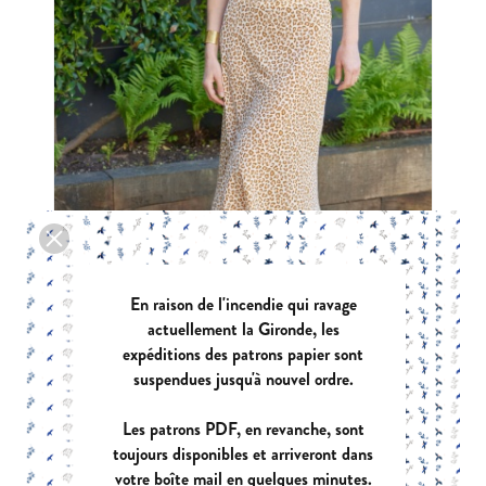
En raison de l'incendie qui ravage
actuellement la Gironde, les
expéditions des patrons papier sont
suspendues jusqu'à nouvel ordre.
Les patrons PDF, en revanche, sont
NUANCE
toujours disponibles et arriveront dans
votre boîte mail en quelques minutes.
|
PDF:
12,90 €
POCHETTE:
17,90 €