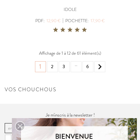
IDOLE
|
PDF:
12,90 €
POCHETTE:
17,90 €
Affichage de 1 à 12 de 61 élément(s)
…

1
2
3
6
VOS CHOUCHOUS
Je m'inscris à la newsletter !
OK
Vous pouvez vous désinscrire à tout moment. Vous trouverez pour cela