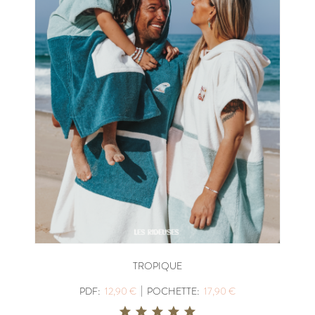
TROPIQUE
|
PDF:
12,90 €
POCHETTE:
17,90 €