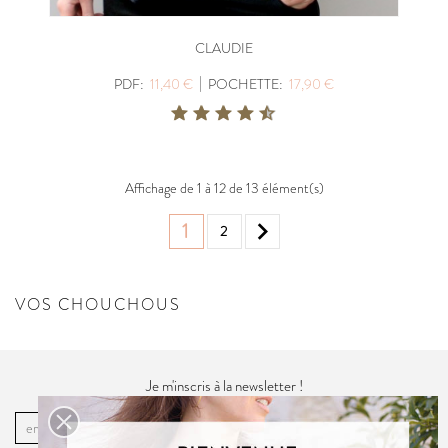
CLAUDIE
|
PDF:
11,40 €
POCHETTE:
17,90 €
Affichage de 1 à 12 de 13 élément(s)

1
2
VOS CHOUCHOUS
Je m'inscris à la newsletter !
OK