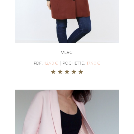
MERCI
|
PDF:
12,90 €
POCHETTE:
17,90 €