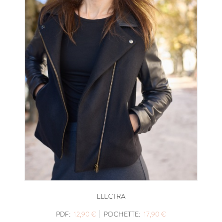
ELECTRA
|
PDF:
12,90 €
POCHETTE:
17,90 €