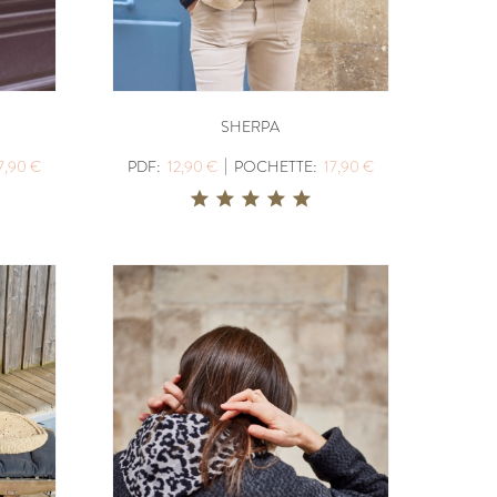
SHERPA
|
7,90 €
PDF:
12,90 €
POCHETTE:
17,90 €