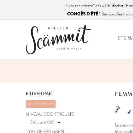
Livraison
offerte
* dès 40€ d'achat (
CONGÉS D'ÉTÉ !
Service client en p
ETÉ 🌺
FEMM
FILTRER PAR
Tout Effacer

NIVEAU DE DIFFICULTÉ
Débutant (26)

Lancez-vou
TYPE DE VÊTEMENT
Mes modèle