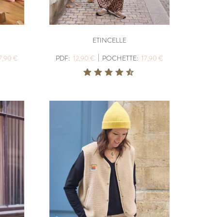
ETINCELLE
|
7,90 €
PDF:
12,90 €
POCHETTE:
17,90 €