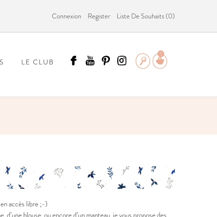
Connexion
Register
Liste De Souhaits (
0
)
0
S
LE CLUB
ÄMMIT ?
n accès libre ;-)
be, d’une blouse, ou encore d’un manteau, je vous propose des