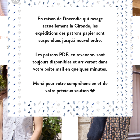
En raison de l'incendie qui ravage
actuellement la Gironde, les
IDOLE
COSY
expéditions des patrons papier sont
|
|
12,90 €
POCHETTE:
17,90 €
PDF:
12,90 €
POCHETTE:
1
suspendues jusqu'à nouvel ordre.
Les patrons PDF, en revanche, sont
toujours disponibles et arriveront dans
votre boîte mail en quelques minutes.
Merci pour votre compréhension et de
votre précieux soutien ❤️