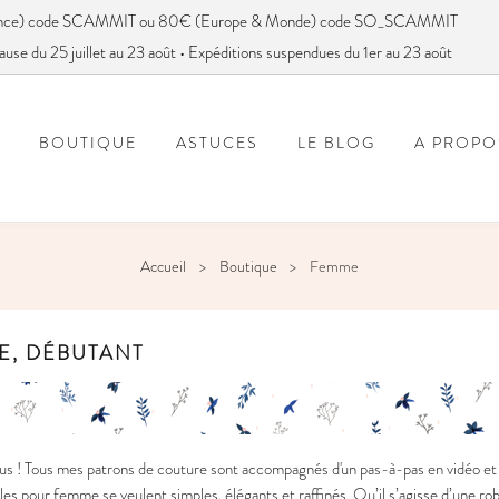
France) code SCAMMIT ou 80€ (Europe & Monde) code SO_SCAMMIT
ause du 25 juillet au 23 août • Expéditions suspendues du 1er au 23 août
BOUTIQUE
ASTUCES
LE BLOG
A PROPO
FOIRE AUX QUESTIONS
VOUS AVEZ DIT SC
Accueil
Boutique
Femme
E, DÉBUTANT
s ! Tous mes patrons de couture sont accompagnés d'un pas-à-pas en vidéo et e
s pour femme se veulent simples, élégants et raffinés. Qu’il s’agisse d’une ro