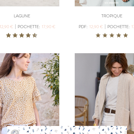
LAGUNE
TROPIQUE
LISERON
ZEPHIR
|
|
12,90 €
POCHETTE:
17,90 €
PDF:
12,90 €
POCHETTE:
1
PDF:
12,90 €
PDF:
11,40 €
POCHETTE:
17,90 €
POCHETTE:
17
EUGENIE
PANIER A DO
PDF:
11,90 €
PDF:
GRATUIT
POCHETTE:
17,90 €
VIREVOLTE
AZUR
PDF:
12,90 €
PDF:
12,90 €
POCHETTE:
17,90 €
POCHETTE:
17