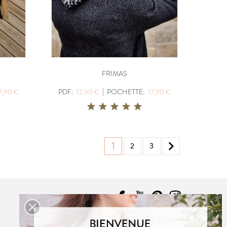
FRIMAS
|
7,90 €
PDF:
12,90 €
POCHETTE:
17,90 €

1
2
3