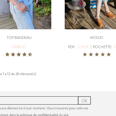
TOP BANDEAU
MODJO
|
GRATUIT
PDF:
12,90 €
POCHETTE:
1
de 1 à 12 de 26 élément(s)
OK
vous désinscrire à tout moment. Vous trouverez pour cela nos
ontact dans la
politique de confidentialité
du site.