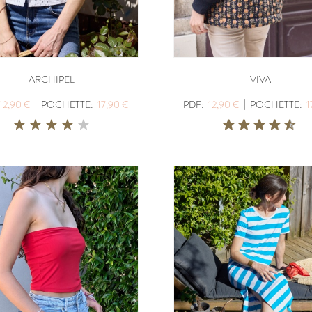
ARCHIPEL
VIVA
|
|
12,90 €
POCHETTE:
17,90 €
PDF:
12,90 €
POCHETTE:
1