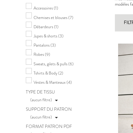
modèles fac
Accessoires
(1)
Chemises et blouses
(7)
FILT
Débardeurs
(1)
Jupes & shorts
(3)
Pantalons
(3)
Robes
(9)
Sweats, gilets & pulls
(6)
Tshirts & Body
(2)
Vestes & Manteaux
(4)
TYPE DE TISSU
(aucun filtre)

SUPPORT DU PATRON
(aucun filtre)

FORMAT PATRON PDF