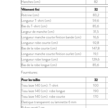
Hanches (cm)
82
Vêtement fini
32
Poitrine (cm)
83,2
Longueur T-shirt (cm)
59,6
Bas du T-shirt (cm)
85,6
Largeur de manche (cm)
31,5
Longueur manche courte finition bande (cm)
16,6
Longueur robe courte (cm)
92,8
Bas de la robe courte (cm)
147,8
Longueur manche courte finition ourlet (cm)
19,1
Longueur robe longue (cm)
129,6
Bas de la robe longue (cm)
85,6
Fournitures:
Pour les tailles
32
Tissu laize 140 (cm): T-shirt
100
Tissu laize 140 (cm): robe longue
190
Tissu laize 140 (cm): robe courte
170
Elastique transparent ou laminette 6 mm
Ruban sergé 1 cm