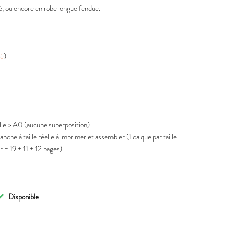
é, ou encore en robe longue fendue.
té
)
elle > A0 (aucune superposition)
nche à taille réelle à imprimer et assembler (1 calque par taille
 = 19 + 11 + 12 pages).
Disponible