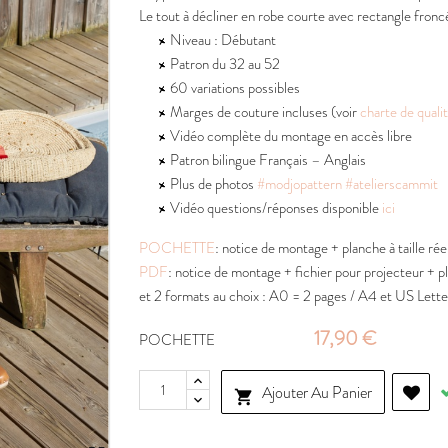
Le tout à décliner en robe courte avec rectangle fronc
Niveau : Débutant
Patron du 32 au 52
60 variations possibles
Marges de couture incluses (voir
charte de quali
Vidéo complète du montage en accès libre
Patron bilingue Français – Anglais
Plus de photos
#modjopattern
#atelierscammit
Vidéo questions/réponses disponible
ici
POCHETTE
: notice de montage + planche à taille ré
PDF
: notice de montage + fichier pour projecteur + pla
et 2 formats au choix : A0 = 2 pages / A4 et US Letter
17,90 €
POCHETTE
Ajouter Au Panier
