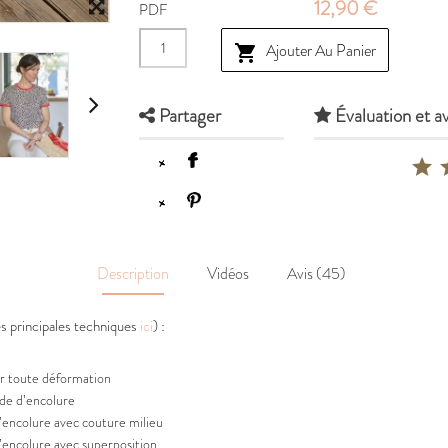
12,90 €
PDF
Ajouter Au Panier

Partager
Évaluation et av
Description
Vidéos
Avis (45)
es principales techniques
ici
) :
ter toute déformation
nde d’encolure
d’encolure avec couture milieu
d’encolure avec superposition