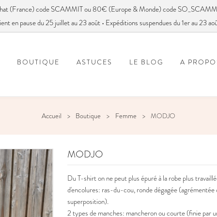
achat (France) code SCAMMIT ou 80€ (Europe & Monde) code SO_SCAMM
ient en pause du 25 juillet au 23 août • Expéditions suspendues du 1er au 23 ao
BOUTIQUE
ASTUCES
LE BLOG
A PROPO
FOIRE AUX QUESTIONS
VOUS AVEZ DIT SC
Accueil
Boutique
Femme
MODJO
MODJO
Du T-shirt on ne peut plus épuré à la robe plus travaill
d'encolures: ras-du-cou, ronde dégagée (agrémentée d'
superposition).
2 types de manches: mancheron ou courte (finie par un