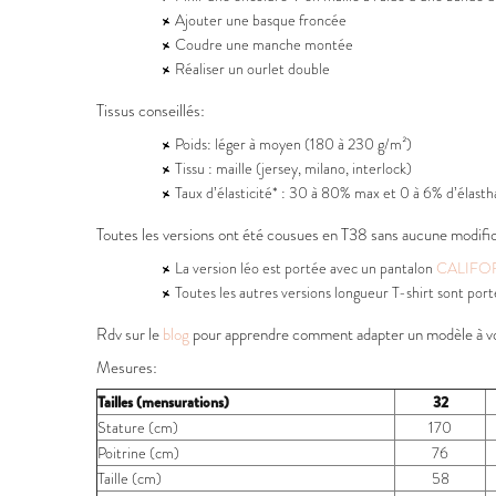
Ajouter une basque froncée
Coudre une manche montée
Réaliser un ourlet double
Tissus conseillés:
Poids: léger à moyen (180 à 230 g/m²)
Tissu : maille (jersey, milano, interlock)
Taux d’élasticité* : 30 à 80% max et 0 à 6% d’élast
Toutes les versions ont été cousues en T38 sans aucune modifica
La version léo est portée avec un pantalon
CALIFO
Toutes les autres versions longueur T-shirt sont por
Rdv sur le
blog
pour apprendre comment adapter un modèle à vo
Mesures:
Tailles (mensurations)
32
Stature (cm)
170
Poitrine (cm)
76
Taille (cm)
58