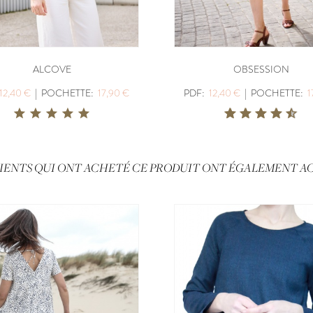
ALCOVE
OBSESSION
12,40 €
|
POCHETTE:
17,90 €
PDF:
12,40 €
|
POCHETTE:
1
LIENTS QUI ONT ACHETÉ CE PRODUIT ONT ÉGALEMENT AC