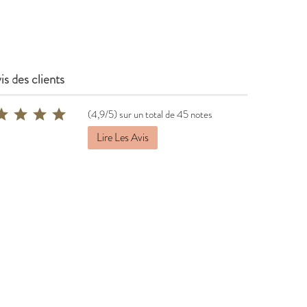
is des clients
(4,9/5) sur un total de 45 notes
Lire Les Avis