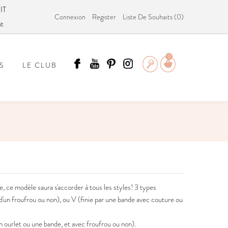
IT
Connexion
Register
Liste De Souhaits (
0
)
ût
0
S
LE CLUB
ÄMMIT ?
ée, ce modèle saura s'accorder à tous les styles! 3 types
un froufrou ou non), ou V (finie par une bande avec couture ou
 ourlet ou une bande, et avec froufrou ou non).