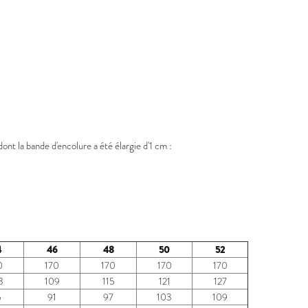
t la bande d'encolure a été élargie d'1 cm :
4
46
48
50
52
0
170
170
170
170
3
109
115
121
127
5
91
97
103
109