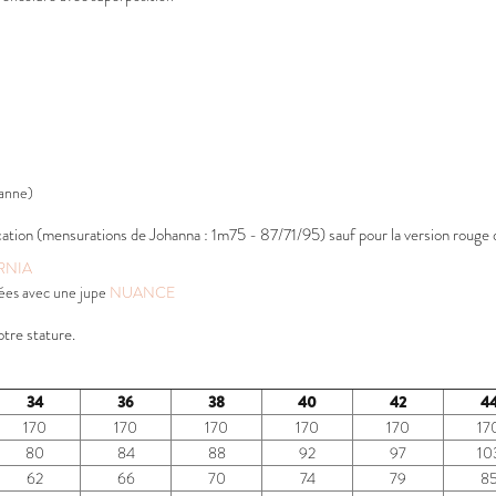
hanne)
tion (mensurations de Johanna : 1m75 - 87/71/95) sauf pour la version rouge don
RNIA
tées avec une jupe
NUANCE
tre stature.
34
36
38
40
42
4
170
170
170
170
170
17
80
84
88
92
97
10
62
66
70
74
79
8