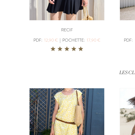
RECIF
PDF:
12,90 €
|
POCHETTE:
17,90 €
PDF:
LES C