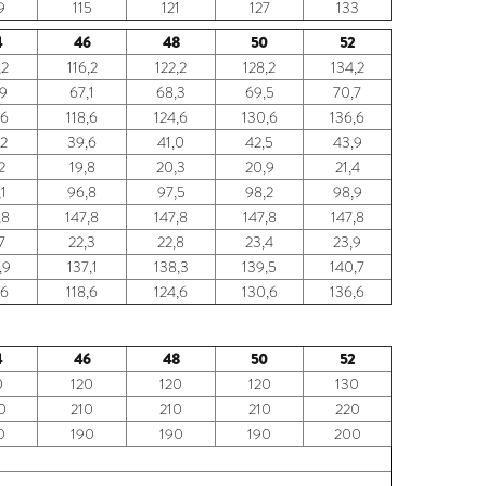
9
115
121
127
133
4
46
48
50
52
,2
116,2
122,2
128,2
134,2
,9
67,1
68,3
69,5
70,7
,6
118,6
124,6
130,6
136,6
2
39,6
41,0
42,5
43,9
2
19,8
20,3
20,9
21,4
1
96,8
97,5
98,2
98,9
,8
147,8
147,8
147,8
147,8
7
22,3
22,8
23,4
23,9
,9
137,1
138,3
139,5
140,7
,6
118,6
124,6
130,6
136,6
4
46
48
50
52
0
120
120
120
130
0
210
210
210
220
0
190
190
190
200