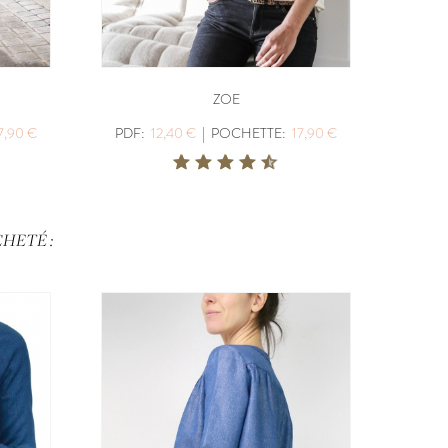
ZOE
7,90 €
PDF:
12,40 €
|
POCHETTE:
17,90 €
HETÉ :