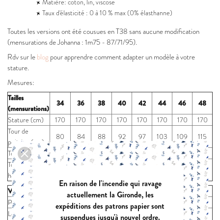
Matière: coton, lin, viscose
Taux d'élasticité : 0 à 10 % max (0% élasthanne)
Toutes les versions ont été cousues en T38 sans aucune modification
(mensurations de Johanna : 1m75 - 87/71/95).
Rdv sur le
blog
pour apprendre comment adapter un modèle à votre
stature.
Mesures:
Tailles
34
36
38
40
42
44
46
48
(mensurations)
Stature (cm)
170
170
170
170
170
170
170
170
Tour de
80
84
88
92
97
103
109
115
poitrine (cm)
Tour de taille
62
66
70
74
79
85
91
97
Tour de
86
90
94
98
103
109
115
121
hanches (cm)
En raison de l'incendie qui ravage
Vêtement fini
34
36
38
40
42
44
46
48
actuellement la Gironde, les
Poitrine (cm)
105
109
113
117
122
128
134
140
expéditions des patrons papier sont
Longueur
suspendues jusqu'à nouvel ordre.
63
63
64
65
66
67
68
69