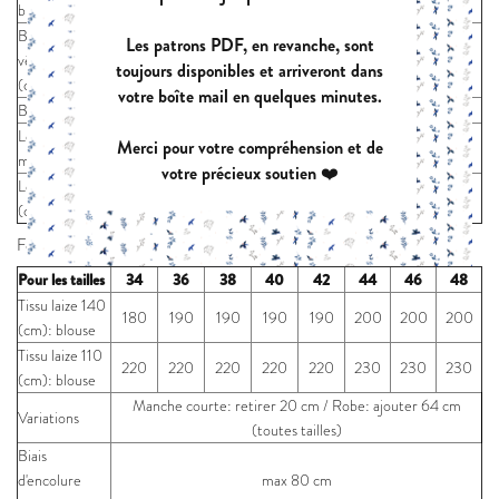
blouse (cm)
Bas du
Les patrons PDF, en revanche, sont
vêtement
164
168
172
176
181
187
193
199
toujours disponibles et arriveront dans
(cm)
votre boîte mail en quelques minutes.
Biceps (cm)
32,2
33,3
34,4
35,5
36,7
38,3
39,9
41,5
Longueur
Merci pour votre compréhension et de
59
59
59
60
60
60
61
61
manche (cm)
votre précieux soutien ❤️
Longueur robe
95
95
96
97
98
99
100
101
(cm)
Fournitures:
Pour les tailles
34
36
38
40
42
44
46
48
Tissu laize 140
180
190
190
190
190
200
200
200
(cm): blouse
Tissu laize 110
220
220
220
220
220
230
230
230
(cm): blouse
Manche courte: retirer 20 cm / Robe: ajouter 64 cm
Variations
(toutes tailles)
Biais
d'encolure
max 80 cm