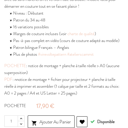
démarrer en couture tout en se faisant plaisir !
Niveau : Débutant
Patron du 34 au 48
16 variations possibles
Marges de couture incluses (voir
charte de qualité
)
Pas-à-pas complet en vidéo (cours de couture adapté au modèle)
Patron bilingue Français – Anglais
Plus de photos
#virevoltepattern
#atelierscammit
POCHETTE
: notice de montage + planche à taille réelle > A0 (aucune
superposition)
PDF
: nnotice de montage + fichier pour projecteur + planche à taille
réelle à imprimer et assembler (1 calque par taille et 2 formats au choix:
A0 = 2 pages / A4 et US Letter = 25 pages)
17,90 €
POCHETTE
Ajouter Au Panier
Disponible
