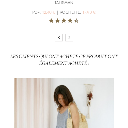
TALISMAN
PDF:
12,40 €
|
POCHETTE:
17,90 €
LES CLIENTS QUI ONT ACHETÉ CE PRODUIT ONT
ÉGALEMENT ACHETÉ :