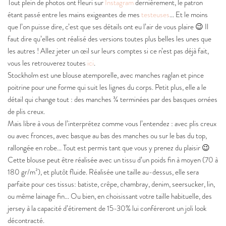
Tout plein de photos ont fleuri sur
Instagram
dernièrement, le patron
étant passé entre les mains exigeantes de mes
testeuses
… Et le moins
que l’on puisse dire, c’est que ses détails ont eu l’air de vous plaire 😉 Il
faut dire qu’elles ont réalisé des versions toutes plus belles les unes que
les autres ! Allez jeter un œil sur leurs comptes si ce n’est pas déjà fait,
vous les retrouverez toutes
ici
.
Stockholm est une blouse atemporelle, avec manches raglan et pince
poitrine pour une forme qui suit les lignes du corps. Petit plus, elle a le
détail qui change tout : des manches ¾ terminées par des basques ornées
de plis creux.
Mais libre à vous de l’interprétez comme vous l’entendez : avec plis creux
ou avec fronces, avec basque au bas des manches ou sur le bas du top,
rallongée en robe… Tout est permis tant que vous y prenez du plaisir 😉
Cette blouse peut être réalisée avec un tissu d’un poids fin à moyen (70 à
180 gr/m²), et plutôt fluide. Réalisée une taille au-dessus, elle sera
parfaite pour ces tissus: batiste, crêpe, chambray, denim, seersucker, lin,
ou même lainage fin… Ou bien, en choisissant votre taille habituelle, des
jersey à la capacité d’étirement de 15-30% lui conféreront un joli look
décontracté.