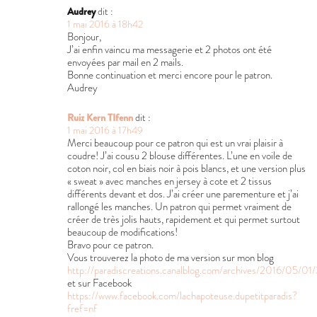
Audrey
dit :
1 mai 2016 à 18h42
Bonjour,
J’ai enfin vaincu ma messagerie et 2 photos ont été
envoyées par mail en 2 mails.
Bonne continuation et merci encore pour le patron.
Audrey
Ruiz Kern TIfenn
dit :
1 mai 2016 à 17h49
Merci beaucoup pour ce patron qui est un vrai plaisir à
coudre! J’ai cousu 2 blouse différentes. L’une en voile de
coton noir, col en biais noir à pois blancs, et une version plus
« sweat » avec manches en jersey à cote et 2 tissus
différents devant et dos. J’ai créer une parementure et j’ai
rallongé les manches. Un patron qui permet vraiment de
créer de très jolis hauts, rapidement et qui permet surtout
beaucoup de modifications!
Bravo pour ce patron.
Vous trouverez la photo de ma version sur mon blog
http://paradiscreations.canalblog.com/archives/2016/05/0
et sur Facebook
https://www.facebook.com/lachapoteuse.dupetitparadis?
fref=nf