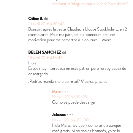
scammit.fr/blog/boutique/videos/stockholm/
Céline B.
dit :
19 avril 2016 à 20h42
Bonsoir, après la veste Claudie, la blouse Stockholm … en 2
exemplaires. Pour ma part, ce jeu-concours est une
motivation pour me remettre à la couture…. Merci !
BELEN SANCHEZ
dit :
18 avril 2016 à 18h18
Hola
Estoy muy interesada en este patrón pero no soy capaz de
descargarlo.
¿Podrías mandármelo por mail? Muchas gracias
Mara
dit :
19 avril 2016 à 19h28
Cómo se puede descargar
Johanna
dit :
19 avril 2016 à 20h00
Hola Mara, hay que « comprarlo » aunque
esté gratis. Si no hablas Francès, ya te lo