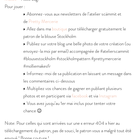
Pour jouer :
Abonnez-vous aux newsletters de l’atelier scämmit et
de
Pretty Mercerie
Allez dans ma
boutique
pour télécharger gratuitement le
patron de la blouse Stockholm
Publiez sur votre blog une belle photo de votre création (ou
envoyez-la moi par email) accompagnée de #atelierscammit
#blousestockholm #stockholmpattern #prettymercerie
#molliemakesfr
Informez-moi de sa publication en laissant un message dans
les commentaires ci-dessous
Multipliez vos chances de gagner en publiant plusieurs
photos et en participant via
facebook
et via
Instagram
Vous avez jusqu’au 1er mai inclus pour tenter votre
chance 😉
Note: Pour celles qui sont arrivées sur une « erreur 404 » hier au
téléchargement du patron, pas de souci, le patron vous a malgré tout été
envoyé ! Bonne couture !