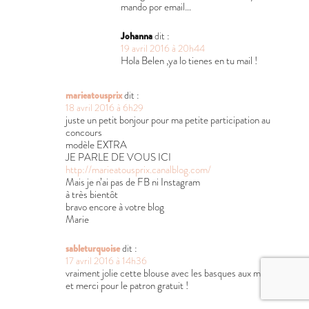
mando por email…
Johanna
dit :
19 avril 2016 à 20h44
Hola Belen ,ya lo tienes en tu mail !
marieatousprix
dit :
18 avril 2016 à 6h29
juste un petit bonjour pour ma petite participation au
concours
modèle EXTRA
JE PARLE DE VOUS ICI
http://marieatousprix.canalblog.com/
Mais je n’ai pas de FB ni Instagram
à très bientôt
bravo encore à votre blog
Marie
sableturquoise
dit :
17 avril 2016 à 14h36
vraiment jolie cette blouse avec les basques aux manches !
et merci pour le patron gratuit !