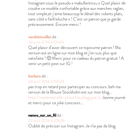
Instagram sous le pseudo « mabullentissu » Quel plaisir de
coudre ce modèle confortable grâce aux manches raglan,
tout simple,et j’aime beaucoup le détail des volants plats,
sans côté « fanfreluche » ! C’est un patron que je garde
précieusement. Encore merci !
carabistouilles
dit :
24 avril 2016 à 17h49
Quel plaisir d’avoir découvert ce topissime patron ! Ma
version est en ligne sur mon blog et j’en suis plus que
satisfaite ! 🙂 Merci pour ce cadeau du patron gratuit ! A
venir un petit post sur IG !
barbara
dit :
24 avril 2016 à 10h24
pas trop en retard pour parteciper au concours..beh ma
version de la Blouse Stockholm est sur mon blog…
http://mademoiselle-chouchou.blogspot.it/
..bonne journé
et merci pour ce jolie concours…
nanou_sur_un_fil
dit :
23 avril 2016 à 20h36
Oublié de préciser sur Instagram. Je n’ai pas de blog.