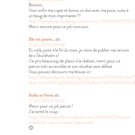
Bonsoir,
Voici enfin ma copie et bonus un duo avec ma puce, suite à
un beug de mon imprimante !!!
http://fannyboop.canalblog.com/archives/2016/04/27/3372
Merci encore pour ce joli concours
Elle est passée...
dit :
27 avril 2016 à 16h38
Et voilà, juste à la fin du mois, je viens de publier ma version
de « Stockholm »!
J’ai pris beaucoup de plaisir à la réaliser, merci pour ce
patron très accessible et son résultat sans défaut
Vous pouvez découvrir ma blouse ici:
http://ellepasseparla.canalblog.com/preview/33718866.html?
pkey=htzVnY3X1JqZlJbflcjQnITZz5yBwtCUld7VlofY2JiHyJ
Bulles et Perles
dit :
27 avril 2016 à 10h23
Merci pour ce joli patron !
J’ai tenté le coup :
https://bullesetperles.wordpress.com/2016/04/27/blouse-
stockholm-version-sweat-passepoile/
🙂