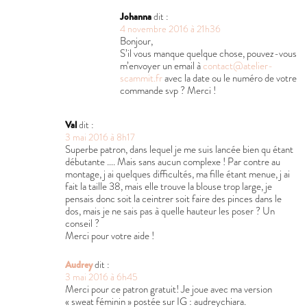
Johanna
dit :
4 novembre 2016 à 21h36
Bonjour,
S’il vous manque quelque chose, pouvez-vous
m’envoyer un email à
contact@atelier-
scammit.fr
avec la date ou le numéro de votre
commande svp ? Merci !
Val
dit :
3 mai 2016 à 8h17
Superbe patron, dans lequel je me suis lancée bien qu étant
débutante …. Mais sans aucun complexe ! Par contre au
montage, j ai quelques difficultés, ma fille étant menue, j ai
fait la taille 38, mais elle trouve la blouse trop large, je
pensais donc soit la ceintrer soit faire des pinces dans le
dos, mais je ne sais pas à quelle hauteur les poser ? Un
conseil ?
Merci pour votre aide !
Audrey
dit :
3 mai 2016 à 6h45
Merci pour ce patron gratuit! Je joue avec ma version
« sweat féminin » postée sur IG : audreychiara.