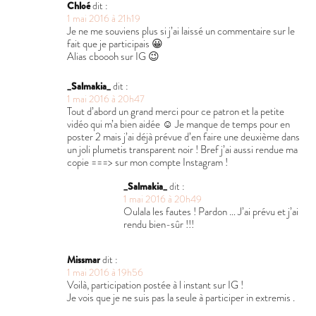
Chloé
dit :
1 mai 2016 à 21h19
Je ne me souviens plus si j’ai laissé un commentaire sur le
fait que je participais 😀
Alias cboooh sur IG 😉
_Salmakia_
dit :
1 mai 2016 à 20h47
Tout d’abord un grand merci pour ce patron et la petite
vidéo qui m’a bien aidée ☺️ Je manque de temps pour en
poster 2 mais j’ai déjà prévue d’en faire une deuxième dans
un joli plumetis transparent noir ! Bref j’ai aussi rendue ma
copie ===> sur mon compte Instagram !
_Salmakia_
dit :
1 mai 2016 à 20h49
Oulala les fautes ! Pardon … J’ai prévu et j’ai
rendu bien-sûr !!!
Missmar
dit :
1 mai 2016 à 19h56
Voilà, participation postée à l instant sur IG !
Je vois que je ne suis pas la seule à participer in extremis .