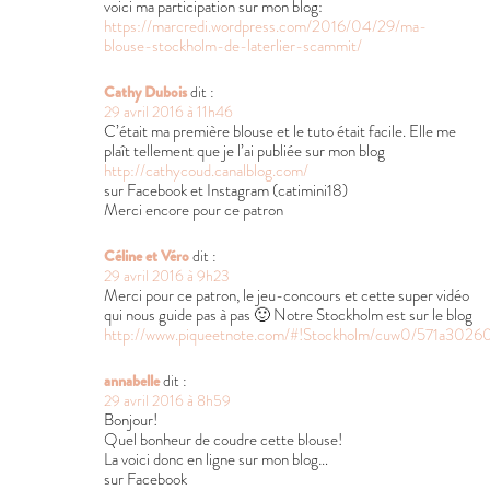
voici ma participation sur mon blog:
https://marcredi.wordpress.com/2016/04/29/ma-
blouse-stockholm-de-laterlier-scammit/
Cathy Dubois
dit :
29 avril 2016 à 11h46
C’était ma première blouse et le tuto était facile. Elle me
plaît tellement que je l’ai publiée sur mon blog
http://cathycoud.canalblog.com/
sur Facebook et Instagram (catimini18)
Merci encore pour ce patron
Céline et Véro
dit :
29 avril 2016 à 9h23
Merci pour ce patron, le jeu-concours et cette super vidéo
qui nous guide pas à pas 🙂 Notre Stockholm est sur le blog
http://www.piqueetnote.com/#!Stockholm/cuw0/571a302
annabelle
dit :
29 avril 2016 à 8h59
Bonjour!
Quel bonheur de coudre cette blouse!
La voici donc en ligne sur mon blog…
sur Facebook