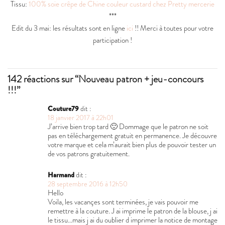
Tissu:
100% soie crêpe de Chine couleur custard chez Pretty mercerie
***
Edit du 3 mai: les résultats sont en ligne
ici
!! Merci à toutes pour votre
participation !
142 réactions sur “Nouveau patron + jeu-concours
!!!”
Couture79
dit :
18 janvier 2017 à 22h01
J’arrive bien trop tard 🙂 Dommage que le patron ne soit
pas en téléchargement gratuit en permanence. Je découvre
votre marque et cela m’aurait bien plus de pouvoir tester un
de vos patrons gratuitement.
Harmand
dit :
28 septembre 2016 à 12h50
Hello
Voila, les vacançes sont terminées, je vais pouvoir me
remettre à la couture. J ai imprime le patron de la blouse, j ai
le tissu…mais j ai du oublier d imprimer la notice de montage