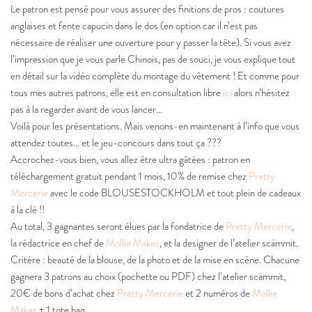
Le patron est pensé pour vous assurer des finitions de pros : coutures
anglaises et fente capucin dans le dos (en option car il n’est pas
nécessaire de réaliser une ouverture pour y passer la tête). Si vous avez
l’impression que je vous parle Chinois, pas de souci, je vous explique tout
en détail sur la vidéo complète du montage du vêtement ! Et comme pour
tous mes autres patrons, elle est en consultation libre
ici
alors n’hésitez
pas à la regarder avant de vous lancer…
Voilà pour les présentations. Mais venons-en maintenant à l’info que vous
attendez toutes… et le jeu-concours dans tout ça ???
Accrochez-vous bien, vous allez être ultra gâtées : patron en
téléchargement gratuit pendant 1 mois, 10% de remise chez
Pretty
Mercerie
avec le code BLOUSESTOCKHOLM et tout plein de cadeaux
à la clé !!
Au total, 3 gagnantes seront élues par la fondatrice de
Pretty Mercerie
,
la rédactrice en chef de
Mollie Makes
, et la designer de l’atelier scämmit.
Critère : beauté de la blouse, de la photo et de la mise en scène. Chacune
gagnera 3 patrons au choix (pochette ou PDF) chez l’atelier scämmit,
20€ de bons d’achat chez
Pretty Mercerie
et 2 numéros de
Mollie
Makes
+ 1 tote bag.