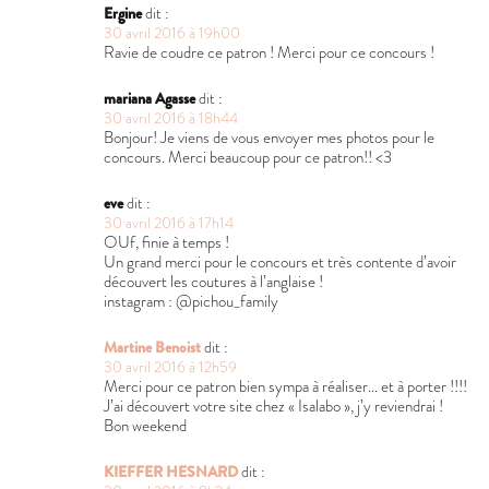
Ergine
dit :
30 avril 2016 à 19h00
Ravie de coudre ce patron ! Merci pour ce concours !
mariana Agasse
dit :
30 avril 2016 à 18h44
Bonjour! Je viens de vous envoyer mes photos pour le
concours. Merci beaucoup pour ce patron!! <3
eve
dit :
30 avril 2016 à 17h14
OUf, finie à temps !
Un grand merci pour le concours et très contente d’avoir
découvert les coutures à l’anglaise !
instagram : @pichou_family
Martine Benoist
dit :
30 avril 2016 à 12h59
Merci pour ce patron bien sympa à réaliser… et à porter !!!!
J’ai découvert votre site chez « Isalabo », j’y reviendrai !
Bon weekend
KIEFFER HESNARD
dit :