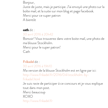
Bonjour,
Juste de juste, mais je participe. J’ai envoyé une photo sur la
boîte mail, et la suite sur mon blog et page facebook.
Merci pour ce super patron
A bientôt
cath
dit :
30 avril 2016 à 20h42
Bonsoir! Vous trouverez dans votre boite mail, une photo de
ma blouse Stockholm.
Merci pour le super patron!
Cath
Frikadel
dit :
30 avril 2016 à 19h10
Ma version de la blouse Stockholm est en ligne par ici:
http://www.frikadel.fr/2016/04/stockholm-by-
frikadel.html
Je suis ravie de participer à ce concours et je vous explique
tout dans mon post.
Merci beaucoup
XOXO
http://www.frikadel.fr