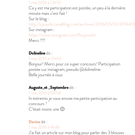
1 mai 2016 à 13h55
Ca y est ma participation est postée, un peu à la dernière
minute mais c’est fait !
Sur le blog :
http://cpourki.canalblog.com/archives/2016/05/01/337441
Sur instagram :
https://www.instagram.com/flocpourki/
Merci !!!!
Dolineline
dit :
1 mai 2016 à 13h53
Bonjour! Merci pour ce super concours! Participation
postée sur instagram, pseudo @dolineline.
Belle journée à vous
Auguste_et _Septembre
dit :
1 mai 2016 à 12h58
In extremis je vous envoie ma petite participation au
concours !
C’était moins une 🙂
Davina
dit :
1 mai 2016 à 9h49
J’ai fait un article sur mon blog pour parler des 3 blouses