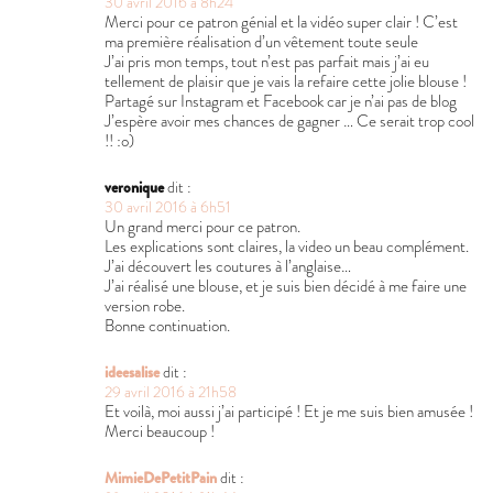
30 avril 2016 à 8h24
Merci pour ce patron génial et la vidéo super clair ! C’est
ma première réalisation d’un vêtement toute seule
J’ai pris mon temps, tout n’est pas parfait mais j’ai eu
tellement de plaisir que je vais la refaire cette jolie blouse !
Partagé sur Instagram et Facebook car je n’ai pas de blog
J’espère avoir mes chances de gagner … Ce serait trop cool
!! :o)
veronique
dit :
30 avril 2016 à 6h51
Un grand merci pour ce patron.
Les explications sont claires, la video un beau complément.
J’ai découvert les coutures à l’anglaise…
J’ai réalisé une blouse, et je suis bien décidé à me faire une
version robe.
Bonne continuation.
ideesalise
dit :
29 avril 2016 à 21h58
Et voilà, moi aussi j’ai participé ! Et je me suis bien amusée !
Merci beaucoup !
MimieDePetitPain
dit :