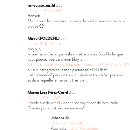
nanou_sur_un_fil
dit :
23 avril 2016 à 20h34
Bonsoir,
Merci pour le concours. Je viens de publier ma version de la
blouse 🙂
Mirou (FOLDEFIL)
dit :
22 avril 2016 à 17h15
bonjour,
je suis ravie d’avoir pu réaliser cette blouse Stockholm que
vous pouvez voir dans mon blog ici:
http://tricotcotte.canalblog.com/archives/2016/04/22/33
ou sur instagram sous mon pseudo @FOLDEFIL
J’ai commencé par une toile qui devient tout à fait portable
et dans laquelle je me sens très bien
Marién Losa Pérez-Curiel
dit :
21 avril 2016 à 17h32
Donde puedo ver el vídeo??, no soy capaz de localizarlo…
Gracias por el patrón, me encanta!!
Johanna
dit :
24 avril 2016 à 20h51
Aqui esta:
https://dev.atelier-