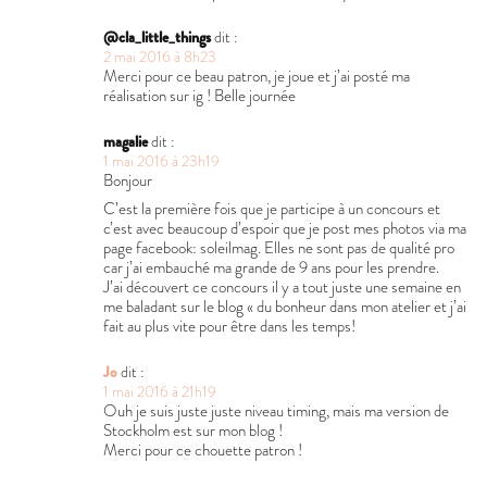
@cla_little_things
dit :
2 mai 2016 à 8h23
Merci pour ce beau patron, je joue et j’ai posté ma
réalisation sur ig ! Belle journée
magalie
dit :
1 mai 2016 à 23h19
Bonjour
C’est la première fois que je participe à un concours et
c’est avec beaucoup d’espoir que je post mes photos via ma
page facebook: soleilmag. Elles ne sont pas de qualité pro
car j’ai embauché ma grande de 9 ans pour les prendre.
J’ai découvert ce concours il y a tout juste une semaine en
me baladant sur le blog « du bonheur dans mon atelier et j’ai
fait au plus vite pour être dans les temps!
Jo
dit :
1 mai 2016 à 21h19
Ouh je suis juste juste niveau timing, mais ma version de
Stockholm est sur mon blog !
Merci pour ce chouette patron !