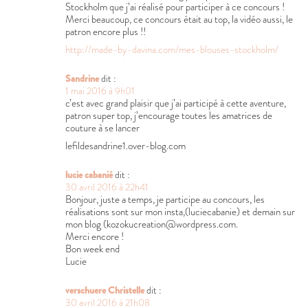
Stockholm que j’ai réalisé pour participer à ce concours !
Merci beaucoup, ce concours était au top, la vidéo aussi, le
patron encore plus !!
http://made-by-davina.com/mes-blouses-stockholm/
Sandrine
dit :
1 mai 2016 à 9h01
c’est avec grand plaisir que j’ai participé à cette aventure,
patron super top, j’encourage toutes les amatrices de
couture à se lancer
lefildesandrine1.over-blog.com
lucie cabanié
dit :
30 avril 2016 à 22h41
Bonjour, juste a temps, je participe au concours, les
réalisations sont sur mon insta,(luciecabanie) et demain sur
mon blog (kozokucreation@wordpress.com.
Merci encore !
Bon week end
Lucie
verschuere Christelle
dit :
30 avril 2016 à 21h08