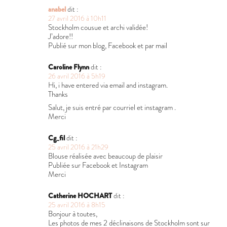
anabel
dit :
27 avril 2016 à 10h11
Stockholm cousue et archi validée!
J’adore!!
Publié sur mon blog, Facebook et par mail
Caroline Flynn
dit :
26 avril 2016 à 5h19
Hi, i have entered via email and instagram.
Thanks
Salut, je suis entré par courriel et instagram .
Merci
Cg_fil
dit :
25 avril 2016 à 21h29
Blouse réalisée avec beaucoup de plaisir
Publiée sur Facebook et Instagram
Merci
Catherine HOCHART
dit :
25 avril 2016 à 8h15
Bonjour à toutes,
Les photos de mes 2 déclinaisons de Stockholm sont sur