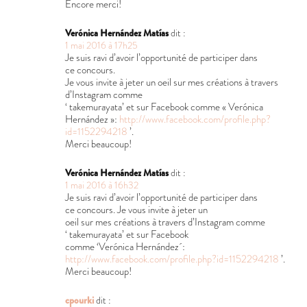
Encore merci!
Verónica Hernández Matías
dit :
1 mai 2016 à 17h25
Je suis ravi d’avoir l’opportunité de participer dans
ce concours.
Je vous invite à jeter un oeil sur mes créations à travers
d’Instagram comme
‘ takemurayata’ et sur Facebook comme « Verónica
Hernández »:
http://www.facebook.com/profile.php?
id=1152294218
’.
Merci beaucoup!
Verónica Hernández Matías
dit :
1 mai 2016 à 16h32
Je suis ravi d’avoir l’opportunité de participer dans
ce concours. Je vous invite à jeter un
oeil sur mes créations à travers d’Instagram comme
‘ takemurayata’ et sur Facebook
comme ‘Verónica Hernández´:
http://www.facebook.com/profile.php?id=1152294218
’.
Merci beaucoup!
cpourki
dit :