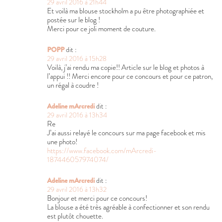
29 avril 2016 à 21h44
Et voilà ma blouse stockholm a pu être photographiée et
postée sur le blog !
Merci pour ce joli moment de couture.
POPP
dit :
29 avril 2016 à 15h28
Voilà, j’ai rendu ma copie!! Article sur le blog et photos à
l’appui !! Merci encore pour ce concours et pour ce patron,
un régal à coudre !
Adeline mArcredi
dit :
29 avril 2016 à 13h34
Re
J’ai aussi relayé le concours sur ma page facebook et mis
une photo!
https://www.facebook.com/mArcredi-
187446057974074/
Adeline mArcredi
dit :
29 avril 2016 à 13h32
Bonjour et merci pour ce concours!
La blouse a été très agréable à confectionner et son rendu
est plutôt chouette.