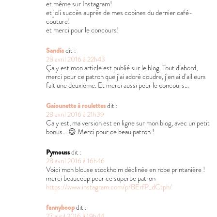
et même sur Instagram!
et joli succès auprès de mes copines du dernier café-
couture!
et merci pour le concours!
Sandía
dit :
28 avril 2016 à 22h43
Ça y est mon article est publié sur le blog. Tout d’abord,
merci pour ce patron que j’ai adoré coudre, j’en ai d’ailleurs
fait une deuxième. Et merci aussi pour le concours…
Gaiounette à roulettes
dit :
28 avril 2016 à 21h39
Ca y est, ma version est en ligne sur mon blog, avec un petit
bonus… 😉 Merci pour ce beau patron !
Pymouss
dit :
28 avril 2016 à 16h46
Voici mon blouse stockholm déclinée en robe printanière !
merci beaucoup pour ce superbe patron
https://www.instagram.com/p/BErfP_dCtph/
fannyboop
dit :
27 avril 2016 à 19h44