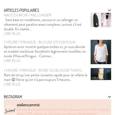
ARTICLES POPULAIRES
RACCOURCIR / RALLONGER
Sans base en modélisme, raccourcir ou rallonger un
vêtement peut paraître assez complexe, surtout s’il est
doublé. En réalité...
LIRE PLUS
1 HEURE 1 FRINGUE : BLOUSE STOCKHOLM
Après en avoir montré quelques bribes ici, je vous dévoile
en totalité ma blouse Stockholm légèrement modifiée, en
mode #1heure1fringue… Comme...
LIRE PLUS
1 HEURE 1 FRINGUE : ROBE OU BLOUSE TOKYO
Rien de tel qu’une petite cousette rapide pour se refaire la
main 😉 Parce qu’on n’a pas toujours 5 heures...
LIRE PLUS
INSTAGRAM
atelierscammit
Patrons de couture intemporels & didactiques avec tutos vidéo complets,
depuis 2015. Autrice de Ma blouse sur mesure
#bergerpattern