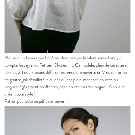
Blouse ou robe au style bohème, dessinée par la talentueuse Fanny du
compte Instagram « Petites_Choses__ ». Ce modèle, plein de caractère,
permet 24 déclinaisons différentes: encolure ouverte en V ou en forme
de goutte, joli décolleté V au dos ou dos plein, manches courtes ou
longues légèrement bouffantes, robe courte ou très longue… A vous de
créer votre style !
Patron pochette ou pdf à retrouver
ici
.