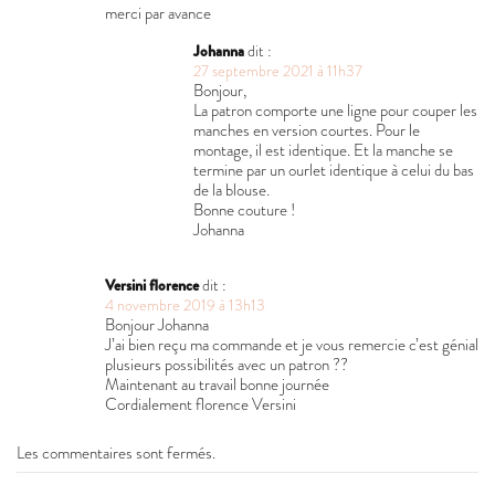
merci par avance
Johanna
dit :
27 septembre 2021 à 11h37
Bonjour,
La patron comporte une ligne pour couper les
manches en version courtes. Pour le
montage, il est identique. Et la manche se
termine par un ourlet identique à celui du bas
de la blouse.
Bonne couture !
Johanna
Versini florence
dit :
4 novembre 2019 à 13h13
Bonjour Johanna
J’ai bien reçu ma commande et je vous remercie c’est génial
plusieurs possibilités avec un patron ??
Maintenant au travail bonne journée
Cordialement florence Versini
Les commentaires sont fermés.