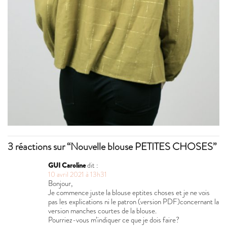
3 réactions sur “Nouvelle blouse PETITES CHOSES”
GUI Caroline
dit :
10 avril 2021 à 13h31
Bonjour,
Je commence juste la blouse eptites choses et je ne vois
pas les explications ni le patron (version PDF)concernant la
version manches courtes de la blouse.
Pourriez-vous m’indiquer ce que je dois faire?