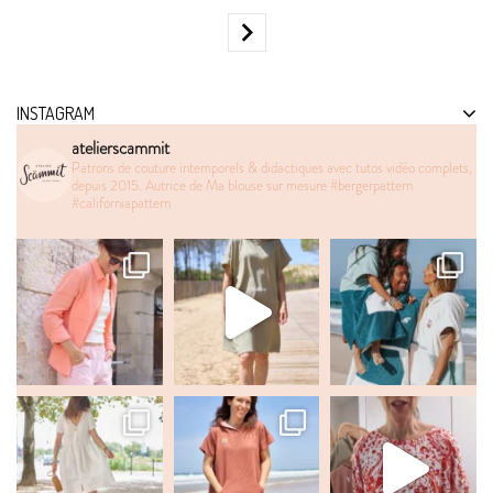

INSTAGRAM
atelierscammit
Patrons de couture intemporels & didactiques avec tutos vidéo complets,
depuis 2015. Autrice de Ma blouse sur mesure
#bergerpattern
#californiapattern