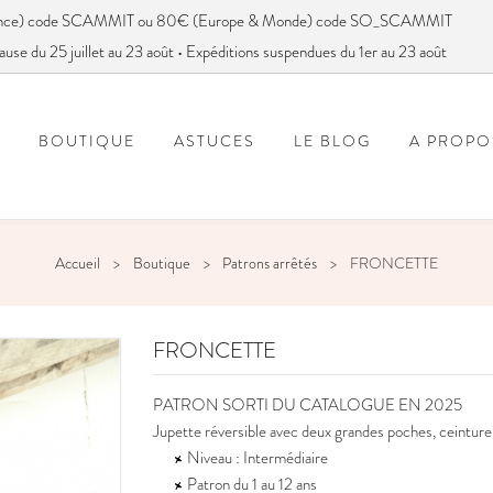
France) code SCAMMIT ou 80€ (Europe & Monde) code SO_SCAMMIT
ause du 25 juillet au 23 août • Expéditions suspendues du 1er au 23 août
BOUTIQUE
ASTUCES
LE BLOG
A PROPO
FOIRE AUX QUESTIONS
VOUS AVEZ DIT SC
Accueil
Boutique
Patrons arrêtés
FRONCETTE
FRONCETTE
PATRON SORTI DU CATALOGUE EN 2025
Jupette réversible avec deux grandes poches, ceinture 
Niveau : Intermédiaire
Patron du 1 au 12 ans