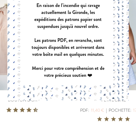
En raison de l'incendie qui ravage
actuellement la Gironde, les
expéditions des patrons papier sont
suspendues jusqu'à nouvel ordre.
Les patrons PDF, en revanche, sont
toujours disponibles et arriveront dans
votre boîte mail en quelques minutes.
Merci pour votre compréhension et de
votre précieux soutien ❤️
BOUTON D'OR
PETITE LUNE
PDF:
11,40 €
|
POCHETTE:
1