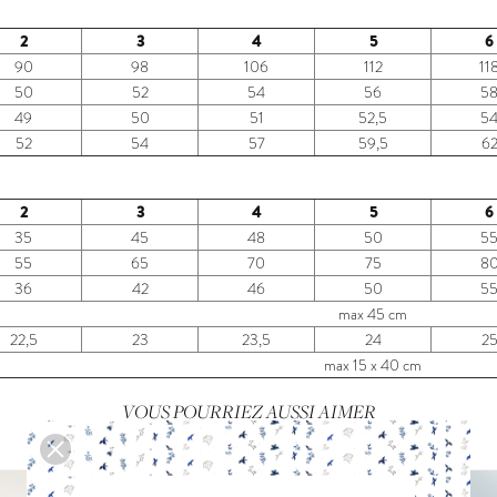
2
3
4
5
6
90
98
106
112
11
50
52
54
56
5
49
50
51
52,5
5
52
54
57
59,5
6
2
3
4
5
6
35
45
48
50
5
55
65
70
75
8
36
42
46
50
5
max 45 cm
22,5
23
23,5
24
2
max 15 x 40 cm
VOUS POURRIEZ AUSSI AIMER