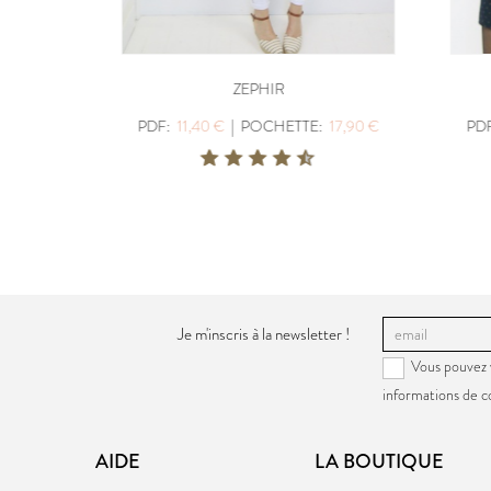
ZEPHIR
7,90 €
PDF:
11,40 €
|
POCHETTE:
17,90 €
PDF:
Je m'inscris à la newsletter !
Vous pouvez 
informations de c
AIDE
LA BOUTIQUE