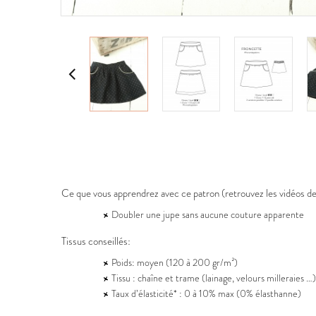
Ce que vous apprendrez avec ce patron (retrouvez les vidéos d
Doubler une jupe sans aucune couture apparente
Tissus conseillés:
Poids: moyen (120 à 200 gr/m²)
Tissu : chaîne et trame (lainage, velours milleraies …)
Taux d’élasticité* : 0 à 10% max (0% élasthanne)