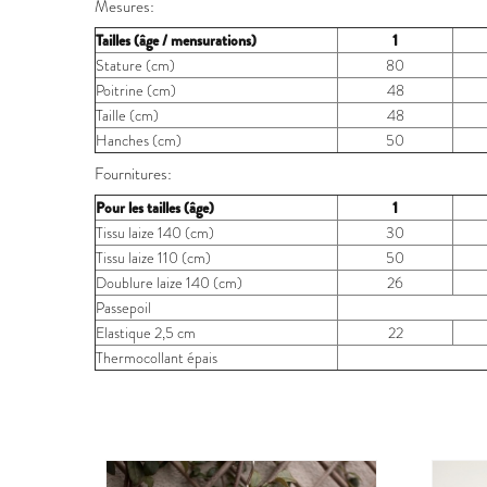
Mesures:
Tailles (âge / mensurations)
1
Stature (cm)
80
Poitrine (cm)
48
Taille (cm)
48
Hanches (cm)
50
Fournitures:
Pour les tailles (âge)
1
Tissu laize 140 (cm)
30
Tissu laize 110 (cm)
50
Doublure laize 140 (cm)
26
Passepoil
Elastique 2,5 cm
22
Thermocollant épais