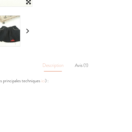
Description
Avis (1)
es principales techniques
ici
) :