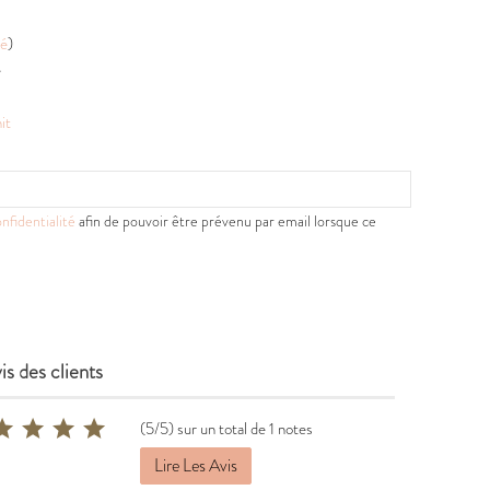
té
)
e
it
nfidentialité
afin de pouvoir être prévenu par email lorsque ce
is des clients
(5/5) sur un total de 1 notes
Lire Les Avis