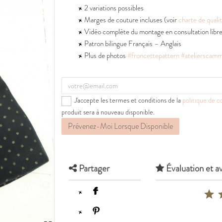
2 variations possibles
Marges de couture incluses (voir
charte de quali
Vidéo complète du montage en consultation libr
Patron bilingue Français – Anglais
Plus de photos
#froncettepattern
#atelierscamm
J'accepte les termes et conditions de la
politique de co
produit sera à nouveau disponible.
Prévenez-Moi Lorsque Disponible
Partager
Évaluation et av