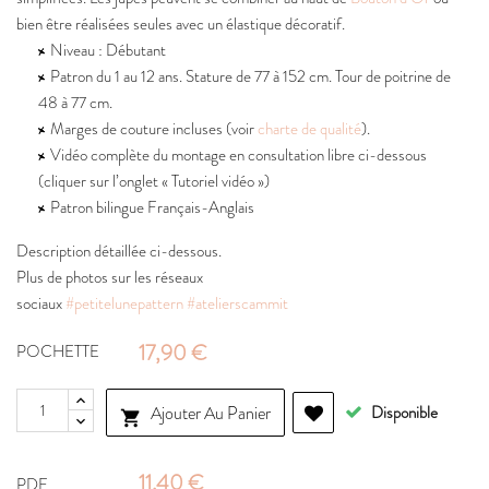
bien être réalisées seules avec un élastique décoratif.
Niveau : Débutant
Patron du 1 au 12 ans. Stature de 77 à 152 cm. Tour de poitrine de
48 à 77 cm.
Marges de couture incluses (voir
charte de qualité
).
Vidéo complète du montage en consultation libre ci-dessous
(cliquer sur l’onglet « Tutoriel vidéo »)
Patron bilingue Français-Anglais
Description détaillée ci-dessous.
Plus de photos sur les réseaux
sociaux
#petitelunepattern
#atelierscammit
17,90 €
POCHETTE
Ajouter Au Panier
Disponible

11,40 €
PDF