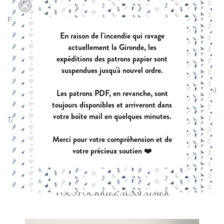
simplifié
Fournitures pour les tailles 1/2/3/4/5/6/7/8/9/10/11/12 ans :
Tissu (version robe) :
En raison de l'incendie qui ravage
120/120/130/140/150/150/160/160/170/170/180/180 cm x
actuellement la Gironde, les
laize 140 cm
expéditions des patrons papier sont
Tissu (version jupe seule) : retirer 40 cm à la version robe
suspendues jusqu'à nouvel ordre.
toutes tailles
Elastique décoratif (version jupe seule) : (tour de taille + 2 cm)
Les patrons PDF, en revanche, sont
x 3 cm
toujours disponibles et arriveront dans
votre boîte mail en quelques minutes.
Tissus conseillés :
Poids: léger à moyen (135 à 270 gr/m²)
Merci pour votre compréhension et de
Tissu: voile, batiste, lin, crêpe, chambray, denim, seersucker,
votre précieux soutien ❤️
double gaze…
Capacité d’étirement: 0 à 10 % max
VOUS POURRIEZ AUSSI AIMER