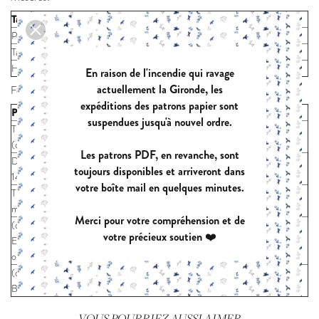
Tailles
34
36
38
40
42
44
46
48
Poitrine (cm)
80
84
88
92
96
100
104
108
Taille (cm)
62
66
70
74
78
82
86
90
Hanches (cm)
86
90
94
98
102
106
110
114
En raison de l'incendie qui ravage
actuellement la Gironde, les
Fournitures:
expéditions des patrons papier sont
Pour les tailles
34
36
38
40
42
44
46
48
suspendues jusqu'à nouvel ordre.
Tissu laize 140
200
200
200
210
220
230
235
240
(cm)
Les patrons PDF, en revanche, sont
Doublure laize
max 180 cm
toujours disponibles et arriveront dans
140 (cm)
votre boîte mail en quelques minutes.
Thermocollant
max 100 cm
moyen
Merci pour votre compréhension et de
(option)
votre précieux soutien ❤️
Elastique rond
(pour boutonnière à bride) 6-8 cm
ou ruban
(option)
1 x 2 cm de diamètre
Bouton
VOUS POURRIEZ AUSSI AIMER