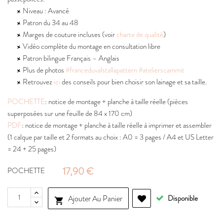
Niveau : Avancé
Patron du 34 au 48
Marges de couture incluses (voir
charte de qualité
)
Vidéo complète du montage en consultation libre
Patron bilingue Français – Anglais
Plus de photos
#franceduvalstallapattern
#atelierscammit
Retrouvez
ici
des conseils pour bien choisir son lainage et sa taille.
POCHETTE
: notice de montage + planche à taille réelle (pièces
superposées sur une feuille de 84 x 170 cm)
PDF
: notice de montage + planche à taille réelle à imprimer et assembler
(1 calque par taille et 2 formats au choix : A0 = 3 pages / A4 et US Letter
= 24 + 25 pages)
17,90 €
POCHETTE
Ajouter Au Panier
Disponible
