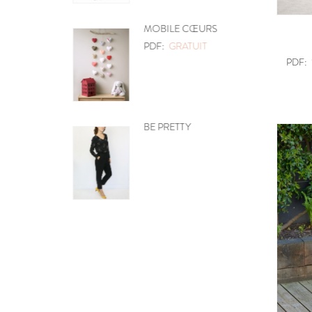
MOBILE CŒURS
PDF:
GRATUIT
PDF:
BE PRETTY