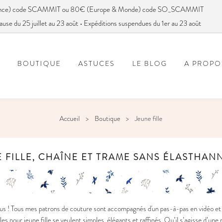
France) code SCAMMIT ou 80€ (Europe & Monde) code SO_SCAMMIT
ause du 25 juillet au 23 août • Expéditions suspendues du 1er au 23 août
BOUTIQUE
ASTUCES
LE BLOG
A PROPO
FOIRE AUX QUESTIONS
VOUS AVEZ DIT SC
Accueil
Boutique
Jeune fille
 FILLE, CHAÎNE ET TRAME SANS ÉLASTHAN
s ! Tous mes patrons de couture sont accompagnés d'un pas-à-pas en vidéo et e
s pour jeune fille se veulent simples, élégants et raffinés. Qu’il s’agisse d’un