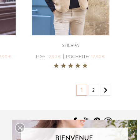
SHERPA
|
7,90 €
PDF:
12,90 €
POCHETTE:
17,90 €

1
2