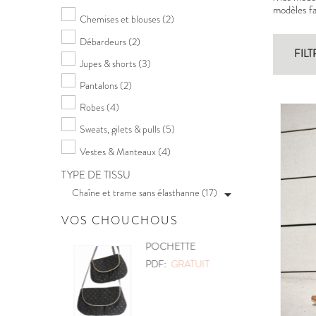
modèles fac
Chemises et blouses
(2)
Débardeurs
(2)
FILT
Jupes & shorts
(3)
Pantalons
(2)
Robes
(4)
Sweats, gilets & pulls
(5)
Vestes & Manteaux
(4)
TYPE DE TISSU
Chaîne et trame sans élasthanne (17)

VOS CHOUCHOUS
POCHETTE
PDF:
GRATUIT