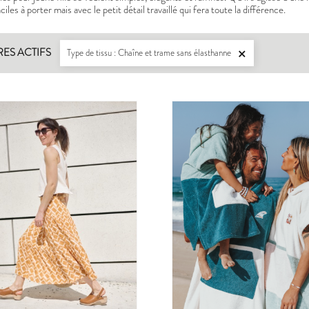
iles à porter mais avec le petit détail travaillé qui fera toute la différence.
RES ACTIFS
Type de tissu : Chaîne et trame sans élasthanne

LISERON
ZEPHIR
PDF:
12,90 €
PDF:
11,40 €
POCHETTE:
17,90 €
POCHETTE:
17