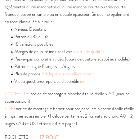
agrémenter d’une manchette ou d’une manche courte ou très courte
froncée, posée en simple ou en double épaisseur. Se décline également
en robe élastiquée à la taille.
Niveau: Débutant
Patron du 32 au 52
18 variations possibles
Marges de couture incluses (voir
charte de qualité
)
Pas-à-pas complet en vidéo (cours de couture adapté au modèle)
Patron bilingue Français – Anglais
Plus de photos
#idolepattern
#atelierscammit
Vidéo questions/réponses disponible
ici
POCHETTE
: notice de montage + planche à taille réelle > A0 (aucune
superposition)
PDF
: notice de montage + fichier pour projecteur + planche à taille réelle
à imprimer et assembler (1 calque par taille et 2 formats au choix: A0 = 2
pages / A4 et US Letter = 24 + 9 pages)
17,90 €
POCHETTE