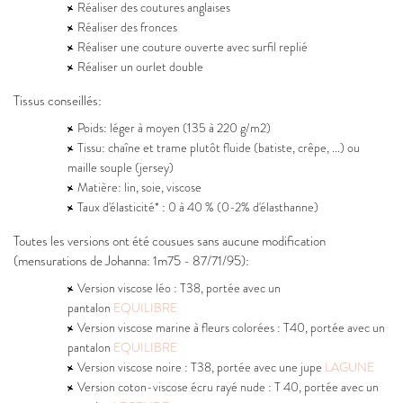
Réaliser des coutures anglaises
Réaliser des fronces
Réaliser une couture ouverte avec surfil replié
Réaliser un ourlet double
Tissus conseillés:
Poids: léger à moyen (135 à 220 g/m2)
Tissu: chaîne et trame plutôt fluide (batiste, crêpe, ...) ou
maille souple (jersey)
Matière: lin, soie, viscose
Taux d'élasticité* : 0 à 40 % (0-2% d'élasthanne)
Toutes les versions ont été cousues sans aucune modification
(mensurations de Johanna: 1m75 - 87/71/95):
Version viscose léo : T38, portée avec un
pantalon
EQUILIBRE
Version viscose marine à fleurs colorées : T40, portée avec un
pantalon
EQUILIBRE
Version viscose noire : T38, portée avec une jupe
LAGUNE
Version coton-viscose écru rayé nude : T 40, portée avec un