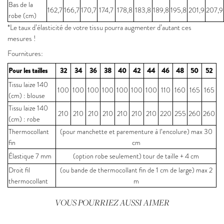
Bas de la
162,7
166,7
170,7
174,7
178,8
183,8
189,8
195,8
201,9
207,9
robe (cm)
*Le taux d’élasticité de votre tissu pourra augmenter d’autant ces
mesures !
Fournitures:
Pour les tailles
32
34
36
38
40
42
44
46
48
50
52
Tissu laize 140
100
100
100
100
100
100
100
110
160
165
165
(cm) : blouse
Tissu laize 140
210
210
210
210
210
210
210
220
255
260
260
(cm) : robe
Thermocollant
(pour manchette et parementure à l’encolure) max 30
fin
cm
Élastique 7 mm
(option robe seulement) tour de taille + 4 cm
Droit fil
(ou bande de thermocollant fin de 1 cm de large) max 2
thermocollant
m
VOUS POURRIEZ AUSSI AIMER