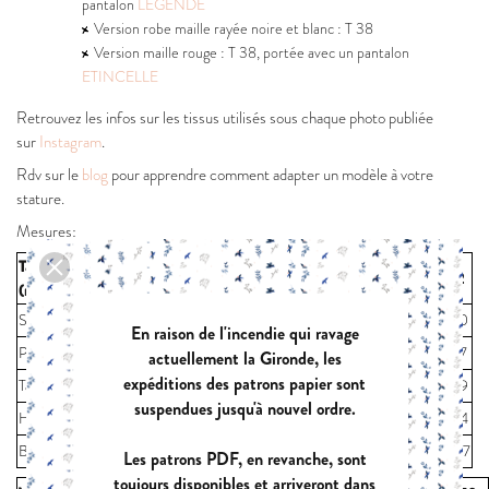
pantalon
LEGENDE
Version robe maille rayée noire et blanc : T 38
Version maille rouge : T 38, portée avec un pantalon
ETINCELLE
Retrouvez les infos sur les tissus utilisés sous chaque photo publiée
sur
Instagram
.
Rdv sur le
blog
pour apprendre comment adapter un modèle à votre
stature.
Mesures:
Tailles
32
34
36
38
40
42
44
46
48
50
52
(mensurations)
Stature (cm)
170
170
170
170
170
170
170
170
170
170
170
En raison de l'incendie qui ravage
Poitrine (cm)
76
80
84
88
92
97
103
109
115
121
127
actuellement la Gironde, les
expéditions des patrons papier sont
Taille (cm)
58
62
66
70
74
79
85
91
97
103
109
suspendues jusqu'à nouvel ordre.
Hanches (cm)
83
87
91
95
99
104
110
116
122
128
134
Biceps (cm)
23,4
24,6
25,8
27
28,2
29,7
31,5
33,3
35,1
36,9
38,7
Les patrons PDF, en revanche, sont
toujours disponibles et arriveront dans