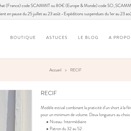
achat (France) code SCAMMIT ou 80€ (Europe & Monde) code SO_SCAMM
ient en pause du 25 juillet au 23 août • Expéditions suspendues du 1er au 23 ao
BOUTIQUE
ASTUCES
LE BLOG
A PROPO
FOIRE AUX QUESTIONS
VOUS AVEZ DIT SC
Accueil
RECIF
RECIF
Modèle estival combinant la praticité d’un short à la fém
pour un minimum de volume. Deux longueurs au choix :
Niveau: Intermédiaire
Patron du 32 au 52