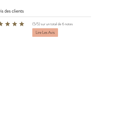
is des clients
(5/5) sur un total de 6 notes
Lire Les Avis