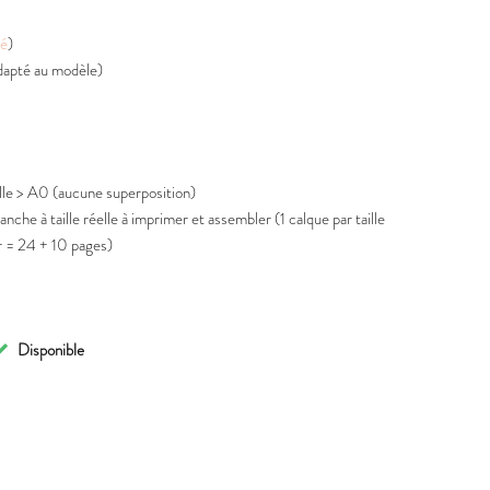
té
)
dapté au modèle)
elle > A0 (aucune superposition)
nche à taille réelle à imprimer et assembler (1 calque par taille
r = 24 + 10 pages)
Disponible