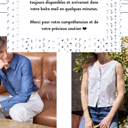
toujours disponibles et arriveront dans
tour de taille + 4 cm
votre boîte mail en quelques minutes.
VOUS POURRIEZ AUSSI AIMER
Merci pour votre compréhension et de
votre précieux soutien ❤️