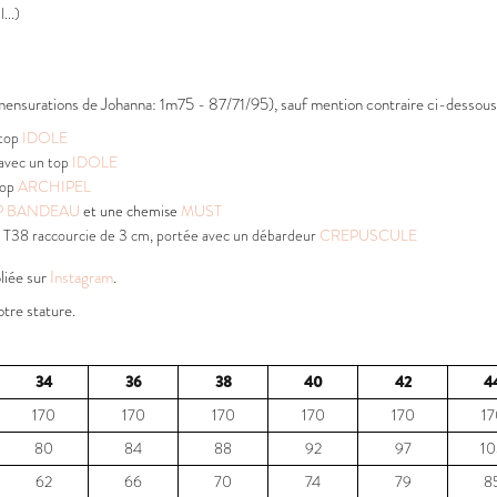
...)
(mensurations de Johanna: 1m75 - 87/71/95), sauf mention contraire ci-dessous
 top
IDOLE
 avec un top
IDOLE
top
ARCHIPEL
P BANDEAU
et une chemise
MUST
te T38 raccourcie de 3 cm, portée avec un débardeur
CREPUSCULE
bliée sur
Instagram
.
tre stature.
34
36
38
40
42
4
170
170
170
170
170
17
80
84
88
92
97
10
62
66
70
74
79
8