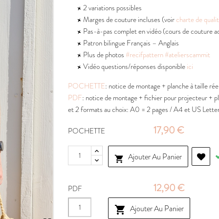
2 variations possibles
Marges de couture incluses (voir
charte de quali
Pas-à-pas complet en vidéo (cours de couture a
Patron bilingue Français – Anglais
Plus de photos
#recifpattern
#atelierscammit
Vidéo questions/réponses disponible
ici
POCHETTE
: notice de montage + planche à taille ré
PDF
: notice de montage + fichier pour projecteur + pla
et 2 formats au choix: A0 = 2 pages / A4 et US Lette
17,90 €
POCHETTE
Ajouter Au Panier

12,90 €
PDF
Ajouter Au Panier
