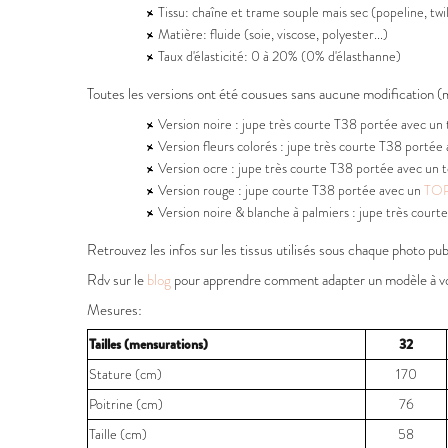
Tissu: chaîne et trame souple mais sec (popeline, twill
Matière: fluide (soie, viscose, polyester...)
Taux d'élasticité: 0 à 20% (0% d'élasthanne)
Toutes les versions ont été cousues sans aucune modification 
Version noire : jupe très courte T38 portée avec un
Version fleurs colorés : jupe très courte T38 portée
Version ocre : jupe très courte T38 portée avec un 
Version rouge : jupe courte T38 portée avec un
TO
Version noire & blanche à palmiers : jupe très cour
Retrouvez les infos sur les tissus utilisés sous chaque photo pu
Rdv sur le
blog
pour apprendre comment adapter un modèle à vo
Mesures:
Tailles (mensurations)
32
Stature (cm)
170
Poitrine (cm)
76
Taille (cm)
58