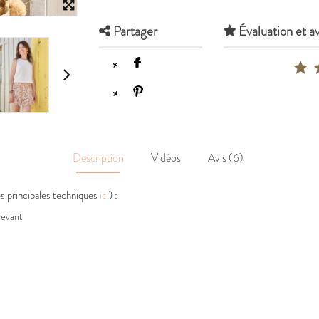
Partager
Évaluation et av
Description
Vidéos
Avis (6)
es principales techniques
ici
) :
devant