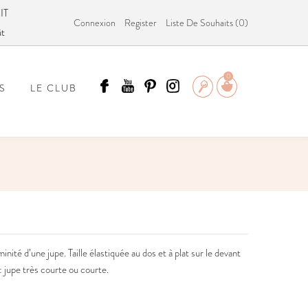
IT
Connexion
Register
Liste De Souhaits (
0
)
ût
0
S
LE CLUB
ÄMMIT ?
inité d’une jupe. Taille élastiquée au dos et à plat sur le devant
 jupe très courte ou courte.