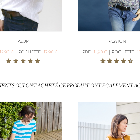
AZUR
PASSION
12,90 €
|
POCHETTE:
17,90 €
PDF:
11,90 €
|
POCHETTE:
1
LIENTS QUI ONT ACHETÉ CE PRODUIT ONT ÉGALEMENT AC