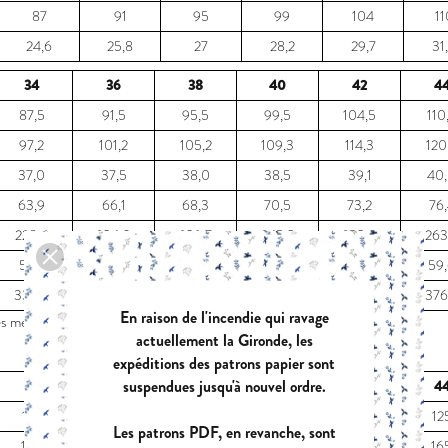
87
91
95
99
104
11
24,6
25,8
27
28,2
29,7
31
34
36
38
40
42
4
87,5
91,5
95,5
99,5
104,5
110
97,2
101,2
105,2
109,3
114,3
120
37,0
37,5
38,0
38,5
39,1
40
63,9
66,1
68,3
70,5
73,2
76,
228,4
234,0
239,7
245,3
253,0
263
56,2
56,7
57,2
57,8
58,7
59
336,4
342,1
347,7
355,4
366,0
376
En raison de l'incendie qui ravage
es mesures !
actuellement la Gironde, les
expéditions des patrons papier sont
suspendues jusqu'à nouvel ordre.
34
36
38
40
42
4
110
115
115
115
120
12
Les patrons PDF, en revanche, sont
150
155
155
160
160
16