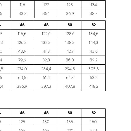
0
116
122
128
134
,5
33,3
35,1
36,9
38,7
4
46
48
50
52
,5
116,6
122,6
128,6
134,6
,3
126,3
132,3
138,3
144,3
,0
40,9
41,8
42,7
43,6
4
79,6
82,8
86,0
89,2
,5
274,0
284,4
294,8
305,3
,6
60,5
61,4
62,3
63,2
,4
386,9
397,3
407,8
418,2
4
46
48
50
52
5
125
130
155
160
5
165
165
220
220