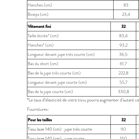
Hanches (cm)
83
Biceps (cm)
23,4
Vêtement fini
32
Taille étirée* (cm)
83,4
Hanches* (cm)
93,2
Longueur devant jupe très courte (cm)
36,5
Bas du short (cm)
61,7
Bas de la jupe très courte (cm)
222,8
Longueur devant jupe courte (cm)
55,7
Bas de la jupe courte (cm)
330,8
*Le taux d’élasticité de votre tissu pourra augmenter d’autant c
Fournitures:
Pour les tailles
32
Tissu laize 140 (cm) : jupe très courte
90
Tissu laize 140 (cm) : jupe courte
150