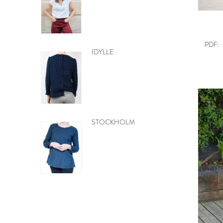
PDF:
MOBILE CŒURS
PDF:
GRATUIT
BE PRETTY