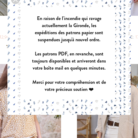
En raison de l'incendie qui ravage
actuellement la Gironde, les
NUANCE
MUSE
expéditions des patrons papier sont
|
|
12,90 €
POCHETTE:
17,90 €
PDF:
12,90 €
POCHETTE:
1
suspendues jusqu'à nouvel ordre.
Les patrons PDF, en revanche, sont
toujours disponibles et arriveront dans
votre boîte mail en quelques minutes.
Merci pour votre compréhension et de
votre précieux soutien ❤️