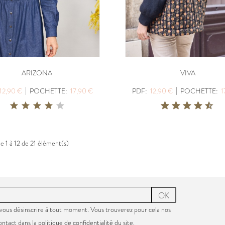
ARIZONA
VIVA
|
|
12,90 €
POCHETTE:
17,90 €
PDF:
12,90 €
POCHETTE:
1
e 1 à 12 de 21 élément(s)
OK
vous désinscrire à tout moment. Vous trouverez pour cela nos
ontact dans la
politique de confidentialité
du site.