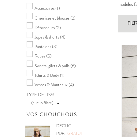
modèles fac
Accessoires
(1)
Chemises et blouses
(2)
FILT
Débardeurs
(2)
Jupes & shorts
(4)
Pantalons
(3)
Robes
(5)
Sweats, gilets & pulls
(6)
Tshirts & Body
(1)
Vestes & Manteaux
(4)
TYPE DE TISSU
(aucun filtre)

VOS CHOUCHOUS
POCHETTE
PDF:
GRATUIT