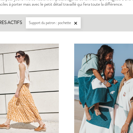
iles à porter mais avec le petit détail travaillé qui fera toute la différence.
RES ACTIFS
Support du patron : pochette

LISERON
ZEPHIR
PDF:
12,90 €
PDF:
11,40 €