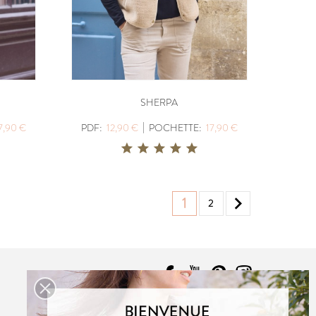
SHERPA
|
7,90 €
PDF:
12,90 €
POCHETTE:
17,90 €

1
2