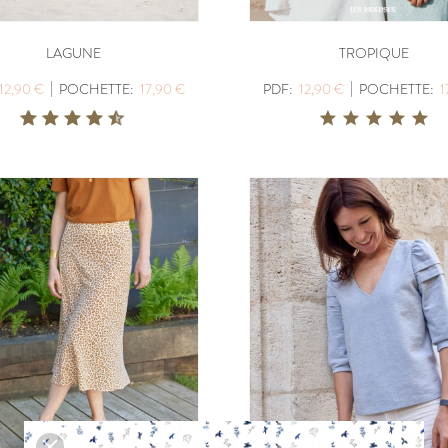
POCHETTE:
17,90 €
POCHETTE:
17
LAGUNE
TROPIQUE
|
|
12,90 €
POCHETTE:
17,90 €
PDF:
12,90 €
POCHETTE:
1
EUGENIE
PANIER A DO
PDF:
11,90 €
PDF:
GRATUIT
POCHETTE:
17,90 €
VIREVOLTE
AZUR
PDF:
12,90 €
PDF:
12,90 €
POCHETTE:
17,90 €
POCHETTE:
17