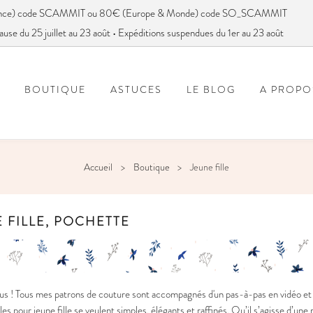
France) code SCAMMIT ou 80€ (Europe & Monde) code SO_SCAMMIT
ause du 25 juillet au 23 août • Expéditions suspendues du 1er au 23 août
BOUTIQUE
ASTUCES
LE BLOG
A PROPO
FOIRE AUX QUESTIONS
VOUS AVEZ DIT SC
Accueil
Boutique
Jeune fille
 FILLE, POCHETTE
s ! Tous mes patrons de couture sont accompagnés d'un pas-à-pas en vidéo et e
s pour jeune fille se veulent simples, élégants et raffinés. Qu’il s’agisse d’un