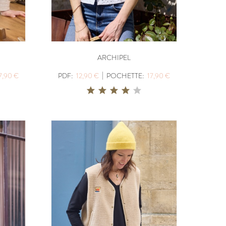
ARCHIPEL
|
7,90 €
PDF:
12,90 €
POCHETTE:
17,90 €