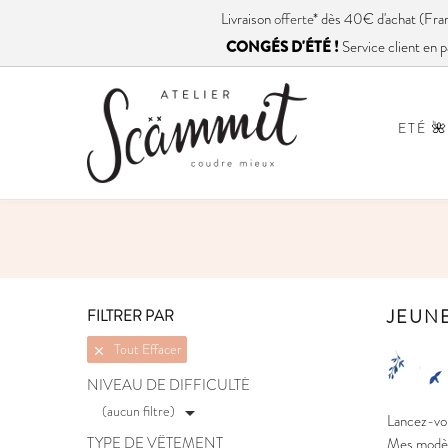
Livraison
offerte
* dès 40€ d'achat (
CONGÉS D'ÉTÉ !
Service client en p
ETÉ 🌺
JEUNE
FILTRER PAR
Tout Effacer

NIVEAU DE DIFFICULTÉ
(aucun filtre)

Lancez-vou
TYPE DE VÊTEMENT
Mes modèle