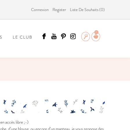
Connexion
Register
Liste De Souhaits (
0
)
0
S
LE CLUB
ÄMMIT ?
n accès libre ;-)
e robe, d’une blouse, ou encore d’un manteau, je vous propose des