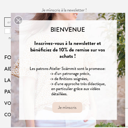
Je m'inscris à la newsletter !
OK
Vous pouvez vous désinscrire à tout moment. Vous trouverez pour cela
nos informations de contact dans la
politique de confidentialité
du site.
FOLLOW US
AIDE
LA BOUTIQUE
PATRONS
VOTRE COMPTE
Je m'inscris
CONTACT