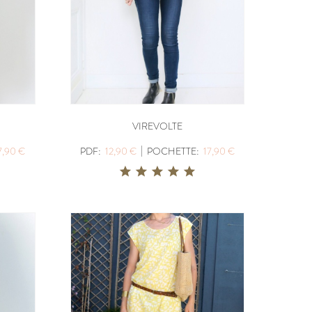
VIREVOLTE
|
7,90 €
PDF:
12,90 €
POCHETTE:
17,90 €