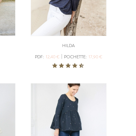
HILDA
|
PDF:
12,40 €
POCHETTE:
17,90 €