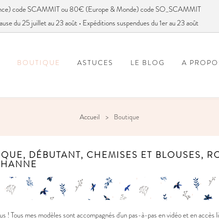
France) code SCAMMIT ou 80€ (Europe & Monde) code SO_SCAMMIT
ause du 25 juillet au 23 août • Expéditions suspendues du 1er au 23 août
BOUTIQUE
ASTUCES
LE BLOG
A PROPO
FOIRE AUX QUESTIONS
VOUS AVEZ DIT SC
Accueil
Boutique
QUE, DÉBUTANT, CHEMISES ET BLOUSES, R
THANNE
s ! Tous mes modèles sont accompagnés d'un pas-à-pas en vidéo et en accès li