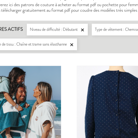
rez ici des patrons de couture à acheter au format pdf ou pochette pour femme, gr
à télécharger gratuitement au format pdf pour coudre des modèles très simples 
RES ACTIFS
Niveau de difficulté : Débutant
Type de vêtement : Chemise

 de tissu : Chaîne et trame sans élasthanne
