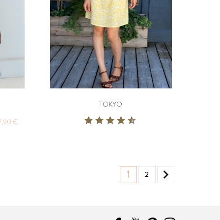
TOKYO
7,90 €

1
2