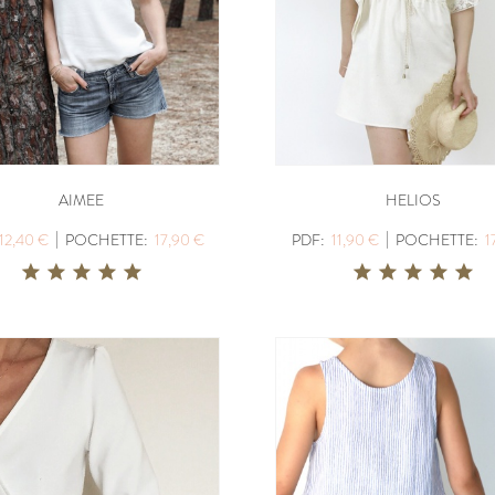
AIMEE
HELIOS
|
|
12,40 €
POCHETTE:
17,90 €
PDF:
11,90 €
POCHETTE:
1