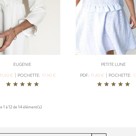
EUGENIE
PETITE LUNE
|
|
11,90 €
POCHETTE:
17,90 €
PDF:
11,40 €
POCHETTE:
1
e 1 à 12 de 14 élément(s)