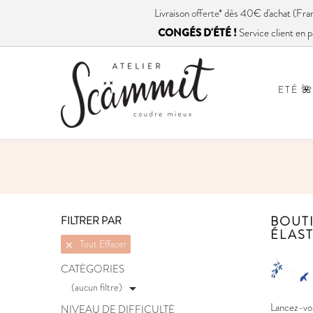
Livraison
offerte
* dès 40€ d'achat (
CONGÉS D'ÉTÉ !
Service client en p
ETÉ 🌺
BOUTI
FILTRER PAR
ÉLAS
Tout Effacer

CATÉGORIES
(aucun filtre)

Lancez-vou
NIVEAU DE DIFFICULTÉ