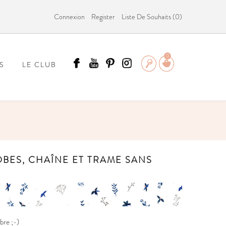
Connexion
Register
Liste De Souhaits (
0
)
0
S
LE CLUB
ÄMMIT ?
OBES, CHAÎNE ET TRAME SANS
bre ;-)