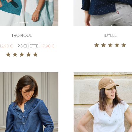
LISERON
ZEPHIR
TROPIQUE
IDYLLE
PDF:
12,90 €
PDF:
11,40 €
POCHETTE:
17,90 €
POCHETTE:
17
|
12,90 €
POCHETTE:
17,90 €
EUGENIE
PANIER A DO
PDF:
11,90 €
PDF:
GRATUIT
POCHETTE:
17,90 €
VIREVOLTE
AZUR
PDF:
12,90 €
PDF:
12,90 €
POCHETTE:
17,90 €
POCHETTE:
17