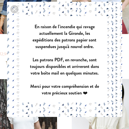
En raison de l'incendie qui ravage
actuellement la Gironde, les
expéditions des patrons papier sont
DIAPASON
DECLIC
suspendues jusqu'à nouvel ordre.
|
12,90 €
POCHETTE:
17,90 €
PDF:
GRATUIT
Les patrons PDF, en revanche, sont
toujours disponibles et arriveront dans
votre boîte mail en quelques minutes.
Merci pour votre compréhension et de
votre précieux soutien ❤️