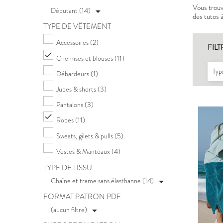
Vous trouve
Débutant (14)

des tutos 
TYPE DE VÊTEMENT
Accessoires
(2)
FILT

Chemises et blouses
(11)
Type
Débardeurs
(1)
Jupes & shorts
(3)
Pantalons
(3)

Robes
(11)
Sweats, gilets & pulls
(5)
Vestes & Manteaux
(4)
TYPE DE TISSU
Chaîne et trame sans élasthanne (14)

FORMAT PATRON PDF
(aucun filtre)
