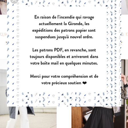
En raison de l'incendie qui ravage
actuellement la Gironde, les
VIVA
ALCOVE
expéditions des patrons papier sont
|
|
12,90 €
POCHETTE:
17,90 €
PDF:
12,40 €
POCHETTE:
1
suspendues jusqu'à nouvel ordre.
Les patrons PDF, en revanche, sont
toujours disponibles et arriveront dans
votre boîte mail en quelques minutes.
Merci pour votre compréhension et de
votre précieux soutien ❤️