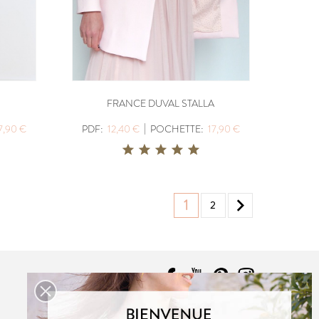
FRANCE DUVAL STALLA
|
7,90 €
PDF:
12,40 €
POCHETTE:
17,90 €

1
2