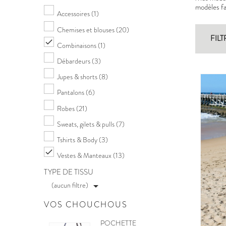
modèles fac
Accessoires
(1)
Chemises et blouses
(20)
FILT

Combinaisons
(1)
Débardeurs
(3)
Jupes & shorts
(8)
Pantalons
(6)
Robes
(21)
Sweats, gilets & pulls
(7)
Tshirts & Body
(3)

Vestes & Manteaux
(13)
TYPE DE TISSU
(aucun filtre)

VOS CHOUCHOUS
POCHETTE