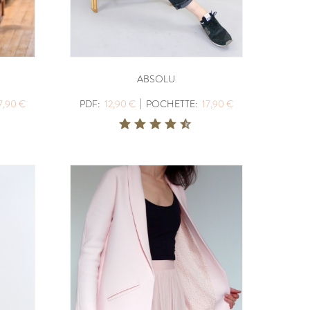
ABSOLU
|
7,90 €
PDF:
12,90 €
POCHETTE:
17,90 €