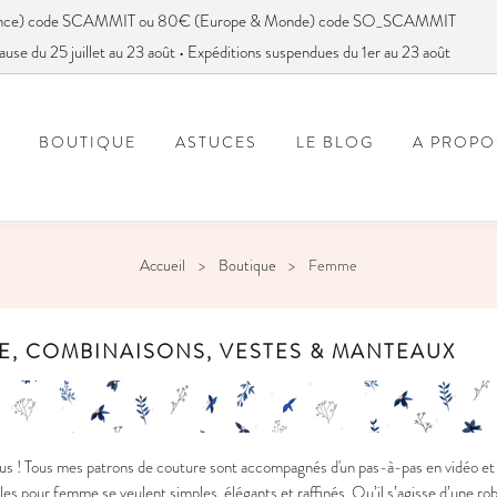
France) code SCAMMIT ou 80€ (Europe & Monde) code SO_SCAMMIT
ause du 25 juillet au 23 août • Expéditions suspendues du 1er au 23 août
BOUTIQUE
ASTUCES
LE BLOG
A PROPO
FOIRE AUX QUESTIONS
VOUS AVEZ DIT SC
Accueil
Boutique
Femme
E, COMBINAISONS, VESTES & MANTEAUX
s ! Tous mes patrons de couture sont accompagnés d'un pas-à-pas en vidéo et e
s pour femme se veulent simples, élégants et raffinés. Qu’il s’agisse d’une ro