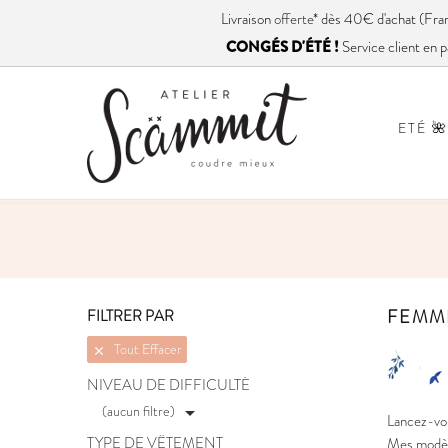
Livraison
offerte
* dès 40€ d'achat (
CONGÉS D'ÉTÉ !
Service client en p
ETÉ 🌺
FEMM
FILTRER PAR
Tout Effacer

NIVEAU DE DIFFICULTÉ
(aucun filtre)

Lancez-vou
TYPE DE VÊTEMENT
Mes modèle