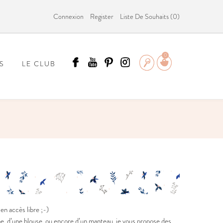
Connexion
Register
Liste De Souhaits (
0
)
0
S
LE CLUB
ÄMMIT ?
n accès libre ;-)
be, d’une blouse, ou encore d’un manteau, je vous propose des