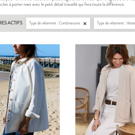
iles à porter mais avec le petit détail travaillé qui fera toute la différence.
RES ACTIFS
Type de vêtement : Combinaisons
Type de vêtement : Ves

LISERON
ZEPHIR