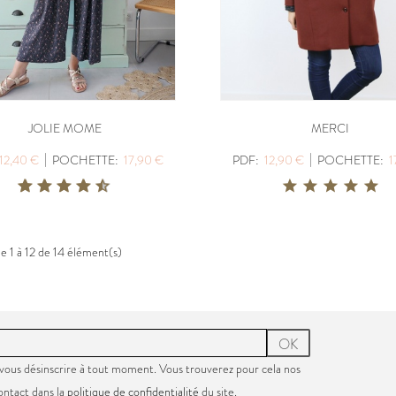
JOLIE MOME
MERCI
|
|
12,40 €
POCHETTE:
17,90 €
PDF:
12,90 €
POCHETTE:
1
e 1 à 12 de 14 élément(s)
OK
vous désinscrire à tout moment. Vous trouverez pour cela nos
ontact dans la
politique de confidentialité
du site.