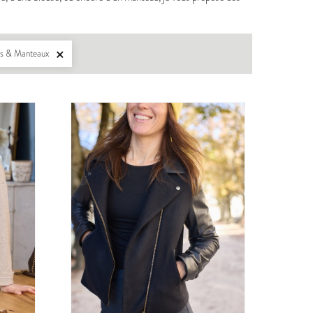
tes & Manteaux

BERGER