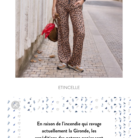
ETINCELLE
|
PDF:
12,90 €
POCHETTE:
17,90 €
En raison de l'incendie qui ravage
actuellement la Gironde, les
expéditions des patrons papier sont