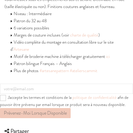
(taille élastiquée ou non). Finitions coutures anglaises et fourreau.
Niveau : Intermédiaire
Patron du 32 au 48
6 variations possibles
Marges de couture incluses (voir
charte de qualité
)
Vidéo complète du montage en consultation libre sur le site
d’
Artesane
Motif de broderie machine à télécharger gratuitement
ici
Patron bilingue Français – Anglais
Plus de photos
#artesanepattern
#atelierscammit
J'accepte les termes et conditions de la
politique de confidentialité
afin de
pouvoir être prévenu par email lorsque ce produit sera à nouveau disponible.
Prévenez-Moi Lorsque Disponible
Partager