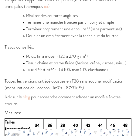
principales techniques
ici
) :
Réaliser des coutures anglaises
Terminer une manche froncée par un poignet simple
Terminer proprement une encolure V (sans parmenture)
Doubler un empiècement avec la technique du fourreau
Tissus conseillés:
Poids: fin à moyen (120 à 270 gr/m²)
Tissu : chaîne et trame fluide (batiste, crêpe, viscose, soie...)
Taux d’élasticité* : 0 à 10% max (0% élasthanne)
Toutes les versions ont été cousues en T38 sans aucune modification
(mensurations de Johanna : 1m75 - 87/71/95).
Rdv sur le
blog
pour apprendre comment adapter un modèle à votre
stature.
Mesures:
Tailles
34
36
38
40
42
44
46
48
(mensurations)
Stature (cm)
170
170
170
170
170
170
170
170