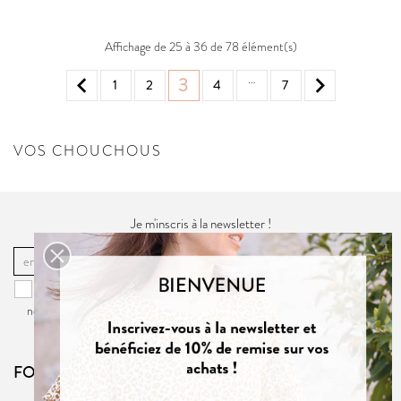
Affichage de 25 à 36 de 78 élément(s)
…


3
1
2
4
7
VOS CHOUCHOUS
Je m'inscris à la newsletter !
OK
Vous pouvez vous désinscrire à tout moment. Vous trouverez pour cela
nos informations de contact dans la
politique de confidentialité
du site.
FOLLOW US