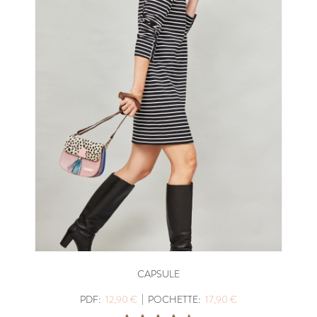
CAPSULE
|
PDF:
12,90 €
POCHETTE:
17,90 €