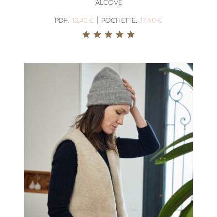
ALCOVE
|
PDF:
12,40 €
POCHETTE:
17,90 €