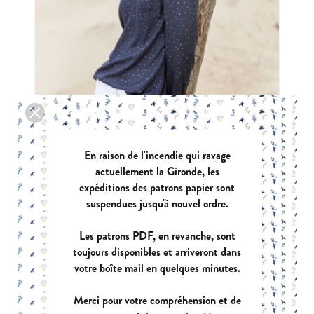
En raison de l'incendie qui ravage
actuellement la Gironde, les
expéditions des patrons papier sont
suspendues jusqu'à nouvel ordre.
HILDA
|
PDF:
12,40 €
POCHETTE:
17,90 €
Les patrons PDF, en revanche, sont
toujours disponibles et arriveront dans
votre boîte mail en quelques minutes.
Merci pour votre compréhension et de