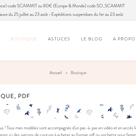
France) code SCAMMIT ou 80€ (Europe & Monde) code SO_SCAMMIT
ause du 25 juillet au 23 août • Expéditions suspendues du 1er au 23 août
BOUTIQUE
ASTUCES
LE BLOG
A PROPO
FOIRE AUX QUESTIONS
VOUS AVEZ DIT SC
Accueil
Boutique
IQUE, PDF
s ! Tous mes modèles sont accompagnés d'un pas-à-pas en vidéo et en accès li
rez ici des patrons de couture à acheter au format pdf ou pochette pour femme, gr