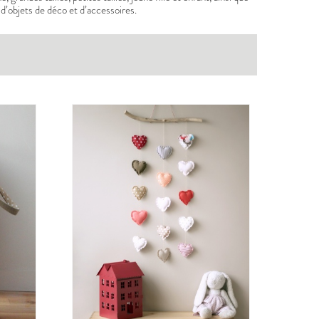
d’objets de déco et d’accessoires.
BERGER
PDF:
12,90 €
,90 €
POCHETTE:
17,90 €
UDOUS
ICONE
PDF:
12,90 €