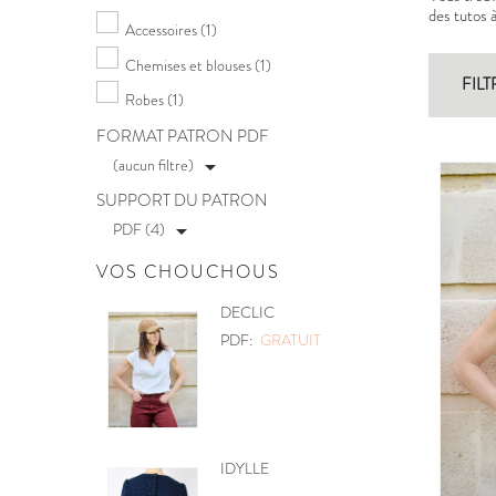
des tutos 
Accessoires
(1)
Chemises et blouses
(1)
FILT
Robes
(1)
FORMAT PATRON PDF
(aucun filtre)

SUPPORT DU PATRON
PDF (4)

VOS CHOUCHOUS
POCHETTE
PDF:
GRATUIT
MOBILE CŒURS
PDF:
GRATUIT