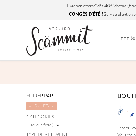
Livraison
offerte
* dès 40€ d'achat (
CONGÉS D'ÉTÉ !
Service client en p
ETÉ 🌺
BOUT
FILTRER PAR
Tout Effacer

CATÉGORIES
(aucun filtre)

Lancez-vou
TYPE DE VÊTEMENT
Vous trouve