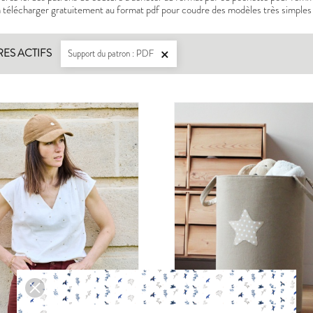
à télécharger gratuitement au format pdf pour coudre des modèles très simples 
RES ACTIFS
Support du patron : PDF

LISERON
ZEPHIR
PDF:
12,90 €
PDF:
11,40 €
POCHETTE:
17,90 €
POCHETTE:
17
EUGENIE
PANIER A DO
PDF:
11,90 €
PDF:
GRATUIT