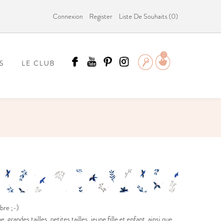
Connexion
Register
Liste De Souhaits (
0
)
0
S
LE CLUB
ÄMMIT ?
bre ;-)
andes tailles, petites tailles, jeune fille et enfant, ainsi que