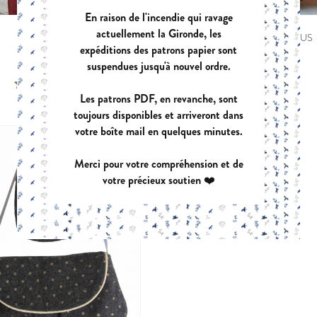
POCHETTE:
17,90 €
En raison de l'incendie qui ravage
actuellement la Gironde, les
DECLIC
PANIER A DOUDOUS
expéditions des patrons papier sont
PDF:
GRATUIT
PDF:
GRATUIT
suspendues jusqu'à nouvel ordre.
VIREVOLTE
AZUR
Les patrons PDF, en revanche, sont
PDF:
12,90 €
PDF:
12,90 €
POCHETTE:
17,90 €
POCHETTE:
17
toujours disponibles et arriveront dans
votre boîte mail en quelques minutes.
Merci pour votre compréhension et de
votre précieux soutien ❤️