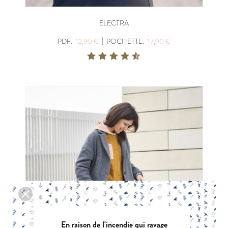
ELECTRA
|
PDF:
12,90 €
POCHETTE:
17,90 €
En raison de l'incendie qui ravage