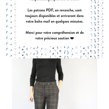
Les patrons PDF, en revanche, sont
toujours disponibles et arriveront dans
votre boîte mail en quelques minutes.
CALIFORNIA
Merci pour votre compréhension et de
|
PDF:
12,90 €
POCHETTE:
17,90 €
votre précieux soutien ❤️