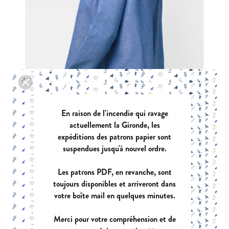
En raison de l'incendie qui ravage
actuellement la Gironde, les
expéditions des patrons papier sont
suspendues jusqu'à nouvel ordre.
ENVOL
|
PDF:
12,90 €
POCHETTE:
17,90 €
Les patrons PDF, en revanche, sont
toujours disponibles et arriveront dans
votre boîte mail en quelques minutes.
Merci pour votre compréhension et de