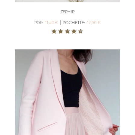
ZEPHIR
|
PDF:
11,40 €
POCHETTE:
17,90 €