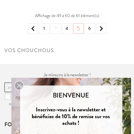
Affichage de 49 à 60 de 61 élément(s)
…


5
1
4
6
VOS CHOUCHOUS
Je m'inscris à la newsletter !
OK
Vous pouvez vous désinscrire à tout moment. Vous trouverez pour cela
nos informations de contact dans la
politique de confidentialité
du site.
FOLLOW US