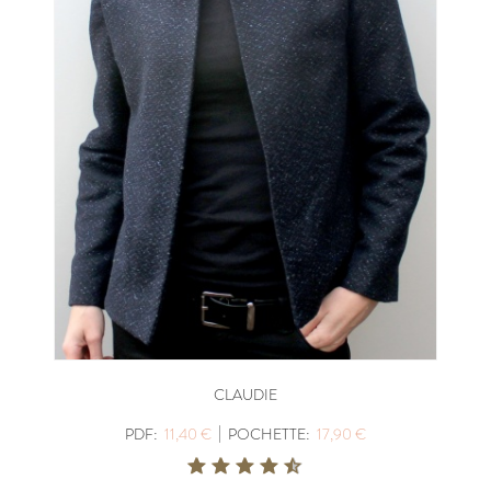
CLAUDIE
|
PDF:
11,40 €
POCHETTE:
17,90 €