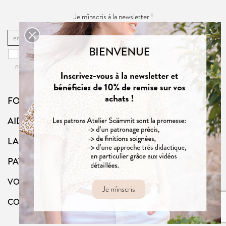
Je m'inscris à la newsletter !
OK
Vous pouvez vous désinscrire à tout moment. Vous trouverez pour cela
nos informations de contact dans la
politique de confidentialité
du site.
FOLLOW US
AIDE
LA BOUTIQUE
PATRONS
VOTRE COMPTE
Je m'inscris
CONTACT