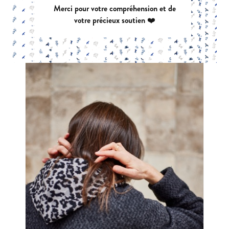
Merci pour votre compréhension et de
|
PDF:
12,90 €
POCHETTE:
17,90 €
votre précieux soutien ❤️