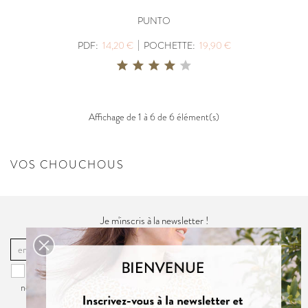
PUNTO
|
PDF:
14,20 €
POCHETTE:
19,90 €
Affichage de 1 à 6 de 6 élément(s)
VOS CHOUCHOUS
Je m'inscris à la newsletter !
OK
Vous pouvez vous désinscrire à tout moment. Vous trouverez pour cela
nos informations de contact dans la
politique de confidentialité
du site.