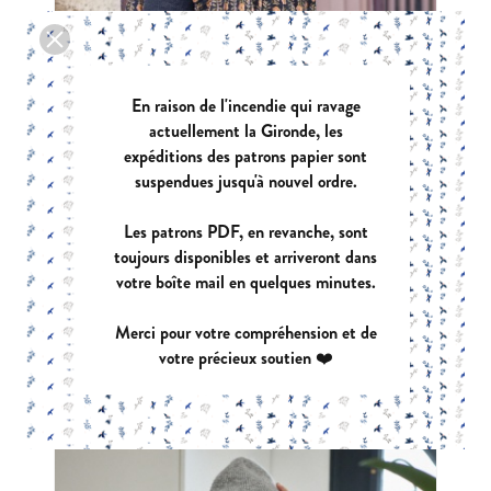
En raison de l'incendie qui ravage
actuellement la Gironde, les
expéditions des patrons papier sont
suspendues jusqu'à nouvel ordre.
Les patrons PDF, en revanche, sont
toujours disponibles et arriveront dans
votre boîte mail en quelques minutes.
VIVA
Merci pour votre compréhension et de
|
PDF:
12,90 €
POCHETTE:
17,90 €
votre précieux soutien ❤️