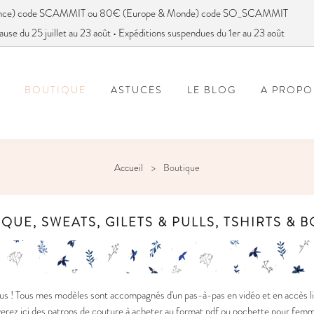
France) code SCAMMIT ou 80€ (Europe & Monde) code SO_SCAMMIT
ause du 25 juillet au 23 août • Expéditions suspendues du 1er au 23 août
BOUTIQUE
ASTUCES
LE BLOG
A PROPO
FOIRE AUX QUESTIONS
VOUS AVEZ DIT SC
Accueil
Boutique
QUE, SWEATS, GILETS & PULLS, TSHIRTS & 
s ! Tous mes modèles sont accompagnés d'un pas-à-pas en vidéo et en accès li
rez ici des patrons de couture à acheter au format pdf ou pochette pour femme, gr