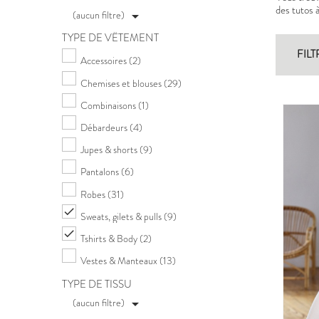
des tutos 
(aucun filtre)

TYPE DE VÊTEMENT
FILT
Accessoires
(2)
Chemises et blouses
(29)
Combinaisons
(1)
Débardeurs
(4)
Jupes & shorts
(9)
Pantalons
(6)
Robes
(31)

Sweats, gilets & pulls
(9)

Tshirts & Body
(2)
Vestes & Manteaux
(13)
TYPE DE TISSU
(aucun filtre)
