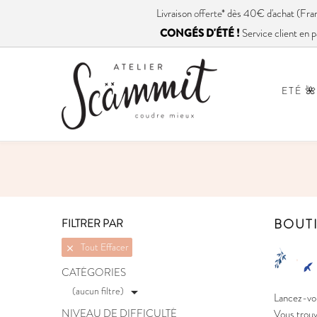
Livraison
offerte
* dès 40€ d'achat (
CONGÉS D'ÉTÉ !
Service client en p
ETÉ 🌺
BOUTI
FILTRER PAR
Tout Effacer

CATÉGORIES
(aucun filtre)

Lancez-vou
NIVEAU DE DIFFICULTÉ
Vous trouve