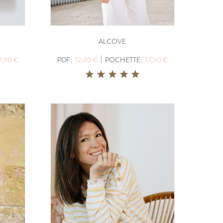
ALCOVE
|
7,90 €
PDF:
12,40 €
POCHETTE:
17,90 €