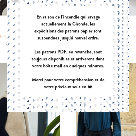
En raison de l'incendie qui ravage
actuellement la Gironde, les
CAPSULE
BERGER MINI
expéditions des patrons papier sont
|
|
12,90 €
POCHETTE:
17,90 €
PDF:
12,90 €
POCHETTE:
1
suspendues jusqu'à nouvel ordre.
Les patrons PDF, en revanche, sont
toujours disponibles et arriveront dans
votre boîte mail en quelques minutes.
Merci pour votre compréhension et de
votre précieux soutien ❤️