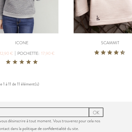
ICONE
SCAMMIT
|
12,90 €
POCHETTE:
17,90 €
e 1 à 11 de 11 élément(s)
OK
vous désinscrire à tout moment. Vous trouverez pour cela nos
ontact dans la
politique de confidentialité
du site.