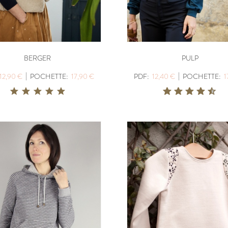
BERGER
PULP
|
|
12,90 €
POCHETTE:
17,90 €
PDF:
12,40 €
POCHETTE:
1