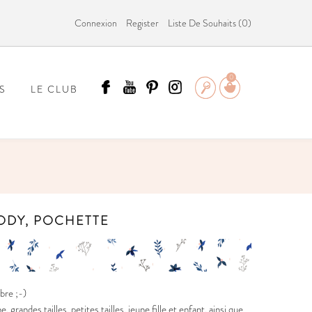
Connexion
Register
Liste De Souhaits (
0
)
0
S
LE CLUB
ÄMMIT ?
BODY, POCHETTE
bre ;-)
andes tailles, petites tailles, jeune fille et enfant, ainsi que