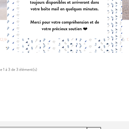
toujours disponibles et arriveront dans
PDF:
12,90 €
PDF:
11,40 €
votre boîte mail en quelques minutes.
POCHETTE:
17,90 €
POCHETTE:
17
Merci pour votre compréhension et de
votre précieux soutien ❤️
LEGENDE
ETINCELLE
EUGENIE
PANIER A DO
|
|
12,90 €
POCHETTE:
17,90 €
PDF:
12,90 €
POCHETTE:
1
PDF:
11,90 €
PDF:
GRATUIT
POCHETTE:
17,90 €
de 1 à 3 de 3 élément(s)
VIREVOLTE
AZUR
PDF:
12,90 €
PDF:
12,90 €
POCHETTE:
17,90 €
POCHETTE:
17