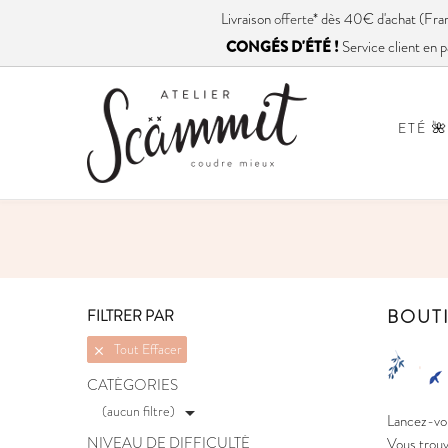
Livraison
offerte
* dès 40€ d'achat (
CONGÉS D'ÉTÉ !
Service client en p
ETÉ 🌺
BOUT
FILTRER PAR
Tout Effacer

CATÉGORIES
(aucun filtre)

Lancez-vou
NIVEAU DE DIFFICULTÉ
Vous trouve