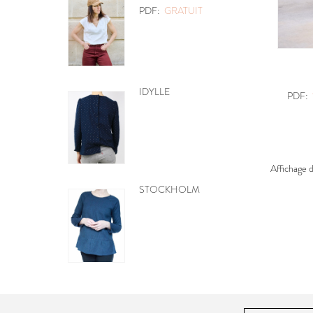
PDF:
GRATUIT
MOBILE CŒURS
PDF:
PDF:
GRATUIT
Affichage 
BE PRETTY