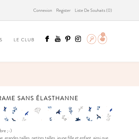
Connexion
Register
Liste De Souhaits (
0
)
0
S
LE CLUB
ÄMMIT ?
TRAME SANS ÉLASTHANNE
bre ;-)
andes tailles, petites tailles, jeune fille et enfant, ainsi que