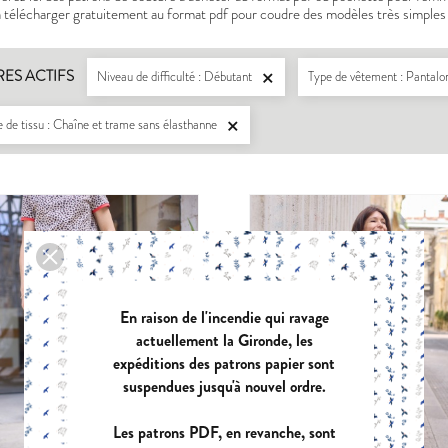
à télécharger gratuitement au format pdf pour coudre des modèles très simples 
RES ACTIFS
Niveau de difficulté : Débutant
Type de vêtement : Pantal

 de tissu : Chaîne et trame sans élasthanne

En raison de l'incendie qui ravage
actuellement la Gironde, les
expéditions des patrons papier sont
suspendues jusqu'à nouvel ordre.
Les patrons PDF, en revanche, sont
LISERON
ZEPHIR