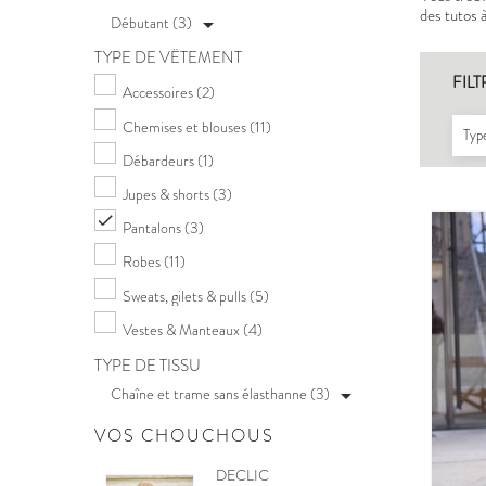
des tutos 
Débutant (3)

TYPE DE VÊTEMENT
FILT
Accessoires
(2)
Chemises et blouses
(11)
Type
Débardeurs
(1)
Jupes & shorts
(3)

Pantalons
(3)
Robes
(11)
Sweats, gilets & pulls
(5)
Vestes & Manteaux
(4)
TYPE DE TISSU
Chaîne et trame sans élasthanne (3)

VOS CHOUCHOUS
POCHETTE