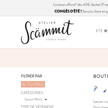
Livraison
offerte
* dès 40€ d'achat (
CONGÉS D'ÉTÉ !
Service client en p
ETÉ 🌺
BOUT
FILTRER PAR
Tout Effacer

CATÉGORIES
(aucun filtre)

Lancez-vou
TYPE DE VÊTEMENT
Vous trouve