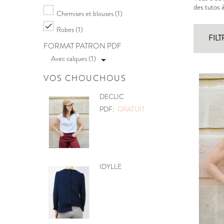
des tutos 
Chemises et blouses
(1)

Robes
(1)
FILT
FORMAT PATRON PDF
Avec calques (1)

VOS CHOUCHOUS
POCHETTE
PDF:
GRATUIT
MOBILE CŒURS
PDF:
GRATUIT