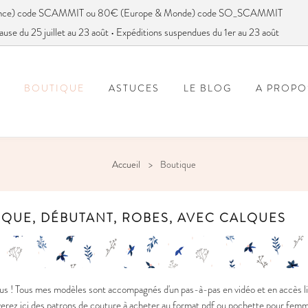
France) code SCAMMIT ou 80€ (Europe & Monde) code SO_SCAMMIT
ause du 25 juillet au 23 août • Expéditions suspendues du 1er au 23 août
BOUTIQUE
ASTUCES
LE BLOG
A PROPO
FOIRE AUX QUESTIONS
VOUS AVEZ DIT SC
Accueil
Boutique
IQUE, DÉBUTANT, ROBES, AVEC CALQUES
s ! Tous mes modèles sont accompagnés d'un pas-à-pas en vidéo et en accès li
rez ici des patrons de couture à acheter au format pdf ou pochette pour femme, gr