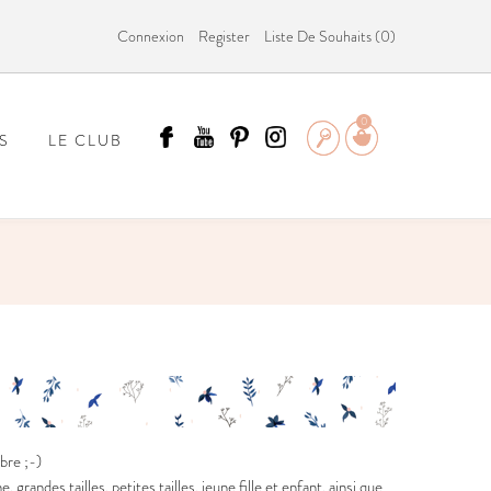
Connexion
Register
Liste De Souhaits (
0
)
0
S
LE CLUB
ÄMMIT ?
bre ;-)
andes tailles, petites tailles, jeune fille et enfant, ainsi que