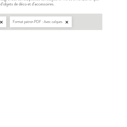
d’objets de déco et d’accessoires.
Format patron PDF : Avec calques


BERGER
PDF:
12,90 €
7,90 €
POCHETTE:
17,90 €
OUDOUS
ICONE
T
PDF:
12,90 €
POCHETTE:
17,90 €