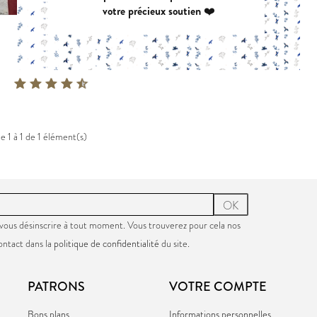
votre précieux soutien ❤️
VIREVOLTE
AZUR
PDF:
12,90 €
PDF:
12,90 €
DECLIC
POCHETTE:
17,90 €
POCHETTE:
1
PDF:
GRATUIT
e 1 à 1 de 1 élément(s)
OK
vous désinscrire à tout moment. Vous trouverez pour cela nos
ontact dans la
politique de confidentialité
du site.
PATRONS
VOTRE COMPTE
Bons plans
Informations personnelles