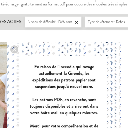
à télécharger gratuitement au format pdf pour coudre des modèles très simples 
RES ACTIFS
Niveau de difficulté : Débutant
Type de vêtement : Robes

LISERON
ZEPHIR
PDF:
12,90 €
PDF:
11,40 €
En raison de l'incendie qui ravage
POCHETTE:
17,90 €
POCHETTE:
1
actuellement la Gironde, les
expéditions des patrons papier sont
suspendues jusqu'à nouvel ordre.
EUGENIE
PANIER A D
Les patrons PDF, en revanche, sont
PDF:
11,90 €
PDF:
GRATUI
toujours disponibles et arriveront dans
POCHETTE:
17,90 €
votre boîte mail en quelques minutes.
Merci pour votre compréhension et de