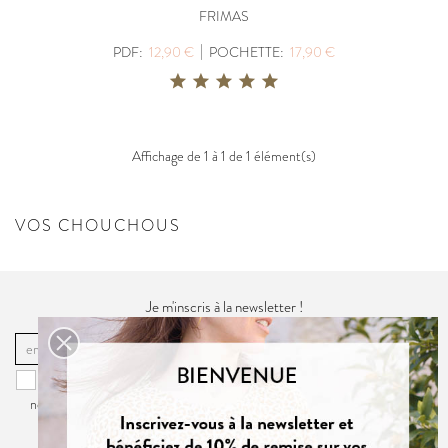
FRIMAS
|
PDF:
12,90 €
POCHETTE:
17,90 €
Affichage de 1 à 1 de 1 élément(s)
VOS CHOUCHOUS
Je m'inscris à la newsletter !
OK
Vous pouvez vous désinscrire à tout moment. Vous trouverez pour cela
nos informations de contact dans la
politique de confidentialité
du site.