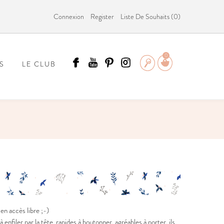
Connexion
Register
Liste De Souhaits (
0
)
0
S
LE CLUB
ÄMMIT ?
n accès libre ;-)
enfiler par la tête, rapides à boutonner, agréables à porter, ils