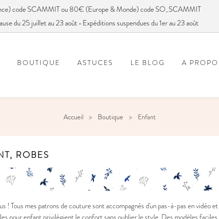
France) code SCAMMIT ou 80€ (Europe & Monde) code SO_SCAMMIT
ause du 25 juillet au 23 août • Expéditions suspendues du 1er au 23 août
BOUTIQUE
ASTUCES
LE BLOG
A PROPO
FOIRE AUX QUESTIONS
VOUS AVEZ DIT SC
Accueil
Boutique
Enfant
NT, ROBES
s ! Tous mes patrons de couture sont accompagnés d'un pas-à-pas en vidéo et e
 pour enfant privilégient le confort sans oublier le style. Des modèles faciles à 