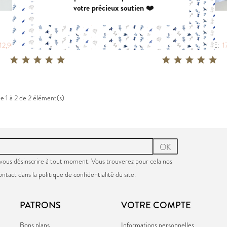
POCHETTE:
17,90 €
POCHETTE:
1
votre précieux soutien ❤️
TROPIQUE
PETITE LUNE
|
|
12,90 €
POCHETTE:
17,90 €
PDF:
11,40 €
POCHETTE:
1
e 1 à 2 de 2 élément(s)
OK
vous désinscrire à tout moment. Vous trouverez pour cela nos
ontact dans la
politique de confidentialité
du site.
PATRONS
VOTRE COMPTE
Bons plans
Informations personnelles