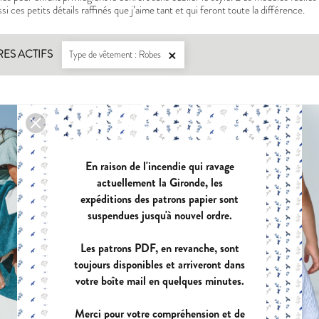
si ces petits détails raffinés que j’aime tant et qui feront toute la différence.
RES ACTIFS
Type de vêtement : Robes

LISERON
ZEPHIR
PDF:
12,90 €
PDF:
11,40 €
POCHETTE:
17,90 €
POCHETTE:
1
En raison de l'incendie qui ravage
actuellement la Gironde, les
EUGENIE
PANIER A D
expéditions des patrons papier sont
PDF:
11,90 €
PDF:
GRATUI
suspendues jusqu'à nouvel ordre.
POCHETTE:
17,90 €
Les patrons PDF, en revanche, sont
toujours disponibles et arriveront dans
votre boîte mail en quelques minutes.
VIREVOLTE
AZUR
Merci pour votre compréhension et de
PDF:
12,90 €
PDF:
12,90 €