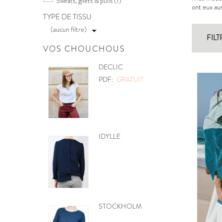
Sweats, gilets & pulls
(1)
ont eux aus
TYPE DE TISSU
(aucun filtre)

FILT
VOS CHOUCHOUS
POCHETTE
PDF:
GRATUIT
MOBILE CŒURS
PDF:
GRATUIT
BE PRETTY