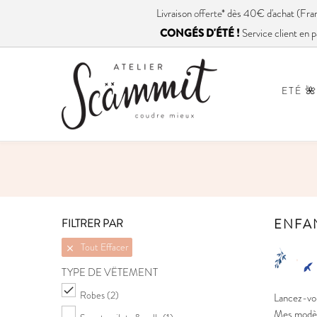
Livraison
offerte
* dès 40€ d'achat (
CONGÉS D'ÉTÉ !
Service client en p
ETÉ 🌺
ENFA
FILTRER PAR
Tout Effacer

TYPE DE VÊTEMENT

Robes
(2)
Lancez-vou
Mes modèles