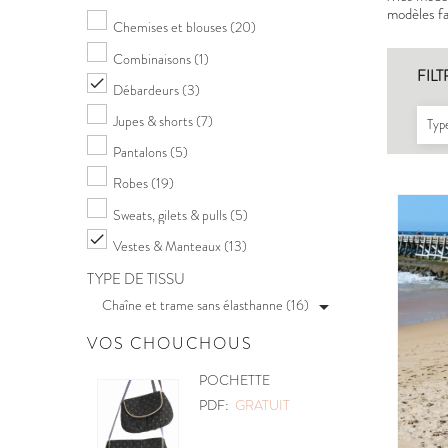
modèles fac
Chemises et blouses
(20)
Combinaisons
(1)
FILT

Débardeurs
(3)
Jupes & shorts
(7)
Type
Pantalons
(5)
Robes
(19)
Sweats, gilets & pulls
(5)

Vestes & Manteaux
(13)
TYPE DE TISSU
Chaîne et trame sans élasthanne (16)

VOS CHOUCHOUS
POCHETTE
PDF:
GRATUIT