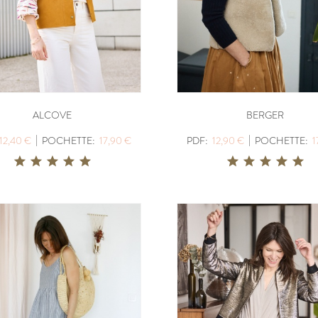
ALCOVE
BERGER
|
|
12,40 €
POCHETTE:
17,90 €
PDF:
12,90 €
POCHETTE:
1