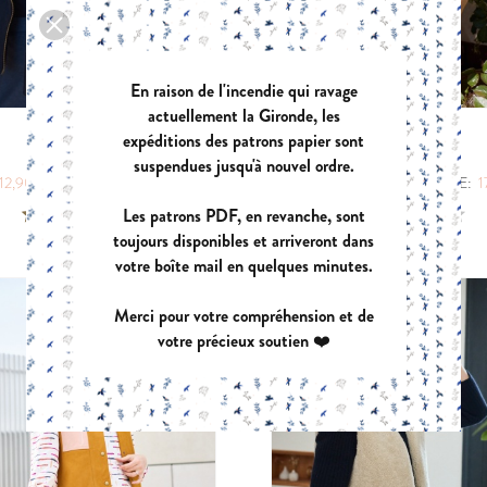
En raison de l'incendie qui ravage
actuellement la Gironde, les
expéditions des patrons papier sont
ELECTRA
ARCHIPEL
suspendues jusqu'à nouvel ordre.
|
|
12,90 €
POCHETTE:
17,90 €
PDF:
12,90 €
POCHETTE:
1
Les patrons PDF, en revanche, sont
toujours disponibles et arriveront dans
votre boîte mail en quelques minutes.
Merci pour votre compréhension et de
votre précieux soutien ❤️