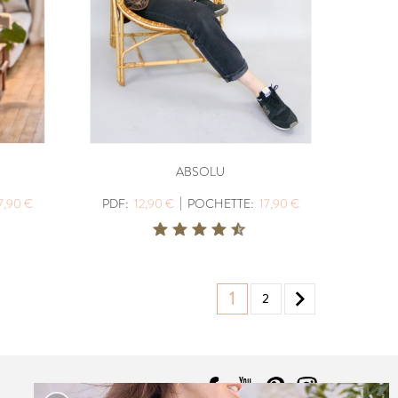
ABSOLU
|
7,90 €
PDF:
12,90 €
POCHETTE:
17,90 €

1
2