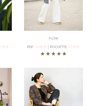
FLOW
|
7,90 €
PDF:
12,90 €
POCHETTE:
17,90 €