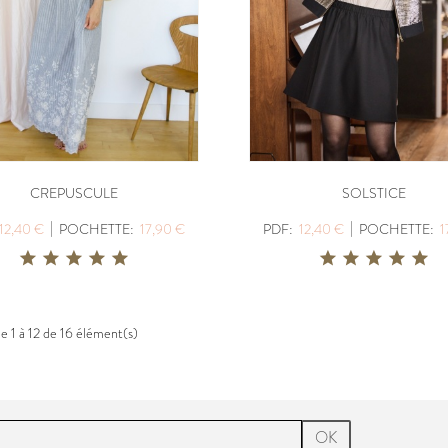
CREPUSCULE
SOLSTICE
|
|
12,40 €
POCHETTE:
17,90 €
PDF:
12,40 €
POCHETTE:
1
e 1 à 12 de 16 élément(s)
OK