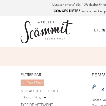
Livraison
offerte
* dès 40€ d'achat (
CONGÉS D'ÉTÉ !
Service client en p
ETÉ 🌺
FEMM
FILTRER PAR
Tout Effacer

NIVEAU DE DIFFICULTÉ
(aucun filtre)

Lancez-vou
TYPE DE VÊTEMENT
Mes modèle