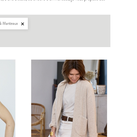
s & Manteaux

BERGER
PDF:
12,90 €
,90 €
POCHETTE:
17,90 €