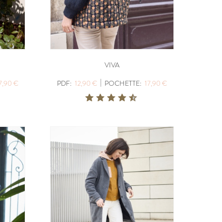
VIVA
|
7,90 €
PDF:
12,90 €
POCHETTE:
17,90 €