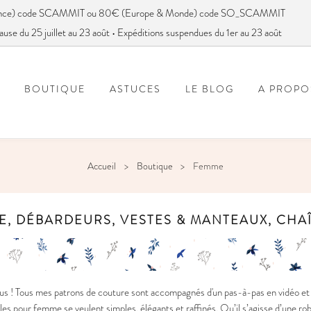
France) code SCAMMIT ou 80€ (Europe & Monde) code SO_SCAMMIT
ause du 25 juillet au 23 août • Expéditions suspendues du 1er au 23 août
BOUTIQUE
ASTUCES
LE BLOG
A PROPO
FOIRE AUX QUESTIONS
VOUS AVEZ DIT SC
Accueil
Boutique
Femme
E, DÉBARDEURS, VESTES & MANTEAUX, CHA
s ! Tous mes patrons de couture sont accompagnés d'un pas-à-pas en vidéo et e
s pour femme se veulent simples, élégants et raffinés. Qu’il s’agisse d’une ro