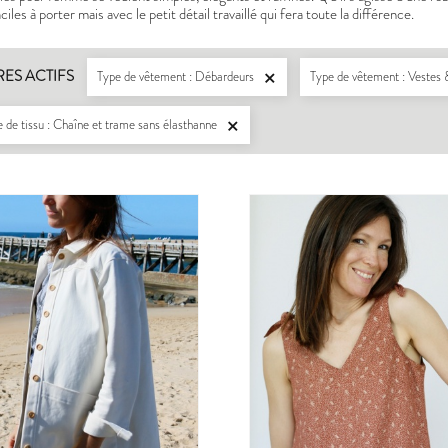
iles à porter mais avec le petit détail travaillé qui fera toute la différence.
RES ACTIFS
Type de vêtement : Débardeurs
Type de vêtement : Veste

 de tissu : Chaîne et trame sans élasthanne

LISERON
ZEPHIR
PDF:
12,90 €
PDF:
11,40 €
POCHETTE:
17,90 €
POCHETTE:
17