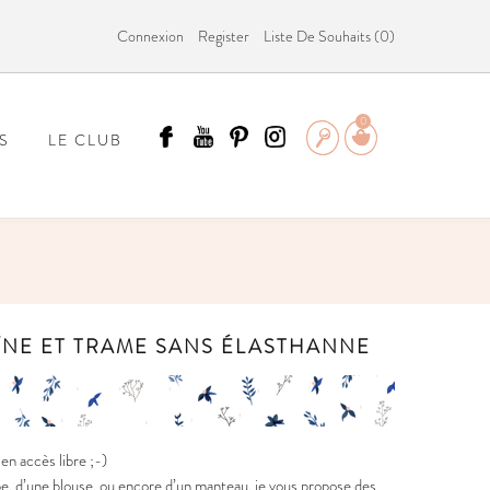
Connexion
Register
Liste De Souhaits (
0
)
0
S
LE CLUB
ÄMMIT ?
ÎNE ET TRAME SANS ÉLASTHANNE
n accès libre ;-)
be, d’une blouse, ou encore d’un manteau, je vous propose des