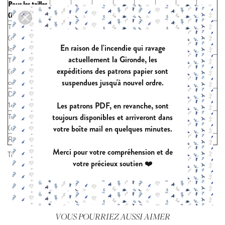
Pour les tailles
2
3
4
5
6
8
10
12
(âge)
Tissu laize 140
(cm): manches
100
105
110
120
130
175
180
185
En raison de l'incendie qui ravage
longues
actuellement la Gironde, les
Tissu laize 140
expéditions des patrons papier sont
(cm): manches
80
85
90
100
110
155
160
165
suspendues jusqu'à nouvel ordre.
courtes
Doublure laize
55
60
65
70
75
120
130
140
Les patrons PDF, en revanche, sont
140 (cm)
toujours disponibles et arriveront dans
Tulle laize 140
55
65
70
80
90
100
110
120
(cm)
votre boîte mail en quelques minutes.
Ruban
30 cm
Merci pour votre compréhension et de
Tissus conseillés:
votre précieux soutien ❤️
Poids: très léger à moyen (120 à 240 g/m²)
Tissu : chaîne et trame (batiste, double gaze)
Taux d’élasticité* : 0 à 10% max (0% élasthanne)
VOUS POURRIEZ AUSSI AIMER