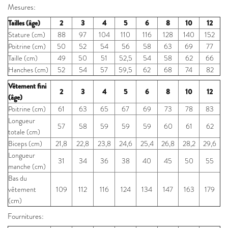
Mesures:
Tailles (âge)
2
3
4
5
6
8
10
12
Stature (cm)
88
97
104
110
116
128
140
152
Poitrine (cm)
50
52
54
56
58
63
69
77
Taille (cm)
49
50
51
52,5
54
58
62
66
Hanches (cm)
52
54
57
59,5
62
68
74
82
Vêtement fini
2
3
4
5
6
8
10
12
(âge)
Poitrine (cm)
61
63
65
67
69
73
78
83
Longueur
57
58
59
59
59
60
61
62
totale (cm)
Biceps (cm)
21,8
22,8
23,8
24,6
25,4
26,8
28,2
29,6
Longueur
31
34
36
38
40
45
50
55
manche (cm)
Bas du
vêtement
109
112
116
124
134
147
163
179
(cm)
Fournitures: