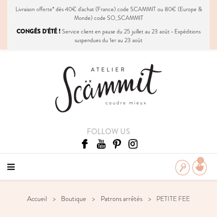
Livraison
offerte
* dès 40€ d'achat (France) code SCAMMIT ou 80€ (Europe &
Monde) code SO_SCAMMIT
CONGÉS D'ÉTÉ !
Service client en pause du 25 juillet au 23 août • Expéditions
suspendues du 1er au 23 août
FOLLOW US
0
Accueil
Boutique
Patrons arrêtés
PETITE FEE