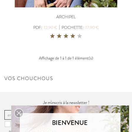
ARCHIPEL
|
PDF:
12,90 €
POCHETTE:
17,90 €
Affichage de 1 à 1 de 1 élément(s)
VOS CHOUCHOUS
Je m'inscris à la newsletter !
OK
Vous pouvez vous désinscrire à tout moment. Vous trouverez pour cela
nos informations de contact dans la
politique de confidentialité
du site.