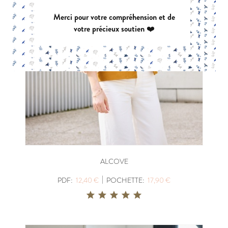
Merci pour votre compréhension et de
votre précieux soutien ❤️
ALCOVE
|
PDF:
12,40 €
POCHETTE:
17,90 €