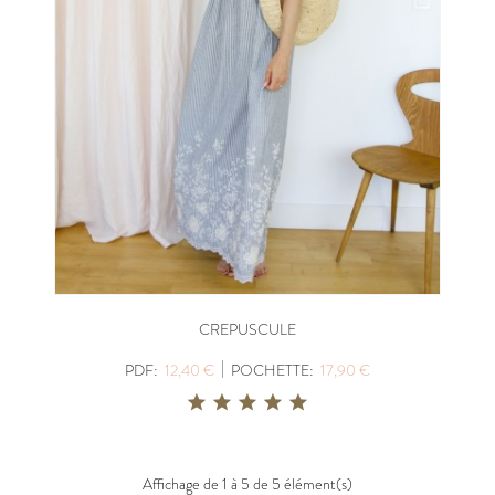
CREPUSCULE
|
PDF:
12,40 €
POCHETTE:
17,90 €
Affichage de 1 à 5 de 5 élément(s)