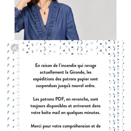
En raison de l'incendie qui ravage
actuellement la Gironde, les
expéditions des patrons papier sont
suspendues jusqu'à nouvel ordre.
Les patrons PDF, en revanche, sont
toujours disponibles et arriveront dans
ARIZONA
votre boîte mail en quelques minutes.
|
PDF:
12,90 €
POCHETTE:
17,90 €
Merci pour votre compréhension et de