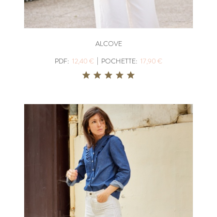
ALCOVE
|
PDF:
12,40 €
POCHETTE:
17,90 €