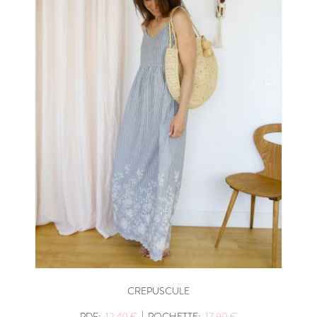
CREPUSCULE
|
PDF:
12,40 €
POCHETTE:
17,90 €