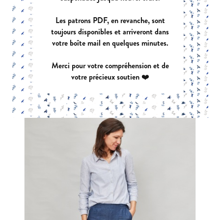
Les patrons PDF, en revanche, sont
toujours disponibles et arriveront dans
votre boîte mail en quelques minutes.
LEGENDE
Merci pour votre compréhension et de
|
PDF:
12,90 €
POCHETTE:
17,90 €
votre précieux soutien ❤️