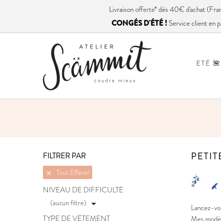
Livraison
offerte
* dès 40€ d'achat (
CONGÉS D'ÉTÉ !
Service client en p
ETÉ 🌺
PETIT
FILTRER PAR
Tout Effacer

NIVEAU DE DIFFICULTÉ
(aucun filtre)

Lancez-vou
TYPE DE VÊTEMENT
Mes modèle