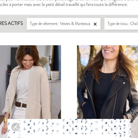
iles à porter mais avec le petit détail travaillé qui fera toute la différence.
RES ACTIFS
Type de vêtement : Vestes & Manteaux
Type de tissu : Cha

LISERON
ZEPHIR
PDF:
12,90 €
PDF:
11,40 €
POCHETTE:
17,90 €
POCHETTE:
17