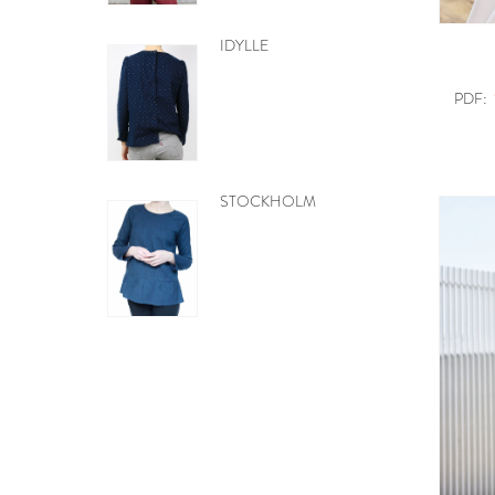
MOBILE CŒURS
PDF:
GRATUIT
PDF:
BE PRETTY