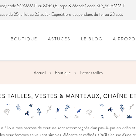
France) code SCAMMIT ou 80€ (Europe & Monde) code SO_SCAMMIT
ause du 25 juillet au 23 août • Expéditions suspendues du 1er au 23 août
BOUTIQUE
ASTUCES
LE BLOG
A PROPO
FOIRE AUX QUESTIONS
VOUS AVEZ DIT SC
Accueil
Boutique
Petites tailles
ES TAILLES, VESTES & MANTEAUX, CHAÎNE 
s ! Tous mes patrons de couture sont accompagnés d'un pas-à-pas en vidéo et e
s pour femmes se veulent simples, élégants et raffinés. Qu’il s’agisse d’une r