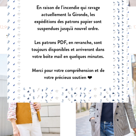
En raison de l'incendie qui ravage
EUGENIE
PANIER A DO
actuellement la Gironde, les
COSY
ELECTRA
PDF:
11,90 €
PDF:
GRATUIT
expéditions des patrons papier sont
POCHETTE:
17,90 €
|
|
12,90 €
POCHETTE:
17,90 €
PDF:
12,90 €
POCHETTE:
1
suspendues jusqu'à nouvel ordre.
Les patrons PDF, en revanche, sont
toujours disponibles et arriveront dans
VIREVOLTE
AZUR
votre boîte mail en quelques minutes.
PDF:
12,90 €
PDF:
12,90 €
POCHETTE:
17,90 €
POCHETTE:
17
Merci pour votre compréhension et de
votre précieux soutien ❤️