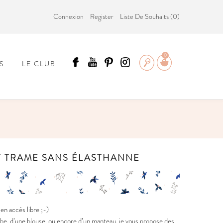
Connexion
Register
Liste De Souhaits (
0
)
0
S
LE CLUB
ÄMMIT ?
ET TRAME SANS ÉLASTHANNE
n accès libre ;-)
obe, d’une blouse, ou encore d’un manteau, je vous propose des