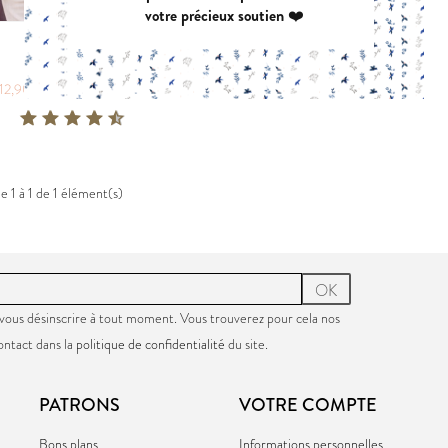
votre précieux soutien ❤️
VIREVOLTE
AZUR
VIVA
PDF:
12,90 €
PDF:
12,90 €
POCHETTE:
17,90 €
POCHETTE:
17
|
12,90 €
POCHETTE:
17,90 €
e 1 à 1 de 1 élément(s)
OK
vous désinscrire à tout moment. Vous trouverez pour cela nos
ontact dans la
politique de confidentialité
du site.
PATRONS
VOTRE COMPTE
Bons plans
Informations personnelles