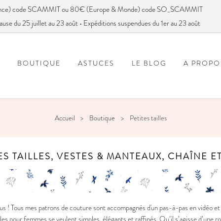
France) code SCAMMIT ou 80€ (Europe & Monde) code SO_SCAMMIT
ause du 25 juillet au 23 août • Expéditions suspendues du 1er au 23 août
BOUTIQUE
ASTUCES
LE BLOG
A PROPO
FOIRE AUX QUESTIONS
VOUS AVEZ DIT SC
Accueil
Boutique
Petites tailles
ES TAILLES, VESTES & MANTEAUX, CHAÎNE 
s ! Tous mes patrons de couture sont accompagnés d'un pas-à-pas en vidéo et e
s pour femmes se veulent simples, élégants et raffinés. Qu’il s’agisse d’une r