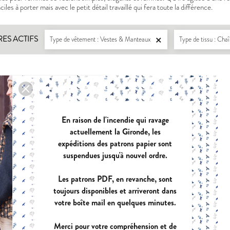
iles à porter mais avec le petit détail travaillé qui fera toute la différence.
RES ACTIFS
Type de vêtement : Vestes & Manteaux
Type de tissu : Cha

LISERON
ZEPHIR
PDF:
12,90 €
PDF:
11,40 €
En raison de l'incendie qui ravage
POCHETTE:
17,90 €
POCHETTE:
17
actuellement la Gironde, les
expéditions des patrons papier sont
suspendues jusqu'à nouvel ordre.
EUGENIE
PANIER A DO
Les patrons PDF, en revanche, sont
PDF:
11,90 €
PDF:
GRATUIT
toujours disponibles et arriveront dans
POCHETTE:
17,90 €
votre boîte mail en quelques minutes.
Merci pour votre compréhension et de