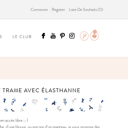
Connexion
Register
Liste De Souhaits (
0
)
0
S
LE CLUB
ÄMMIT ?
ET TRAME AVEC ÉLASTHANNE
n accès libre ;-)
obe, d’une blouse, ou encore d’un manteau, je vous propose des