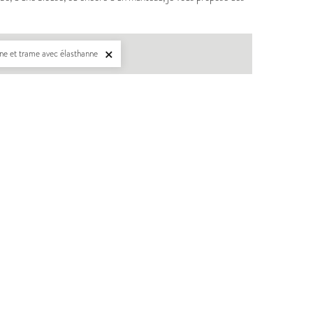
îne et trame avec élasthanne

BERGER
PDF:
12,90 €
,90 €
POCHETTE:
17,90 €
UDOUS
ICONE
PDF:
12,90 €
POCHETTE:
17,90 €