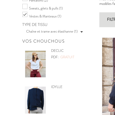
Pantalons
(2)
modèles fac
Sweats, gilets & pulls
(1)

Vestes & Manteaux
(1)
FILT
TYPE DE TISSU
Chaîne et trame avec élasthanne (1)

VOS CHOUCHOUS
POCHETTE
PDF:
GRATUIT
MOBILE CŒURS
PDF:
GRATUIT