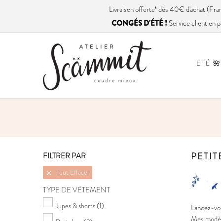
Livraison
offerte
* dès 40€ d'achat (
CONGÉS D'ÉTÉ !
Service client en p
ETÉ 🌺
PETIT
FILTRER PAR
Tout Effacer

TYPE DE VÊTEMENT
Jupes & shorts
(1)
Lancez-vou
Mes modèle