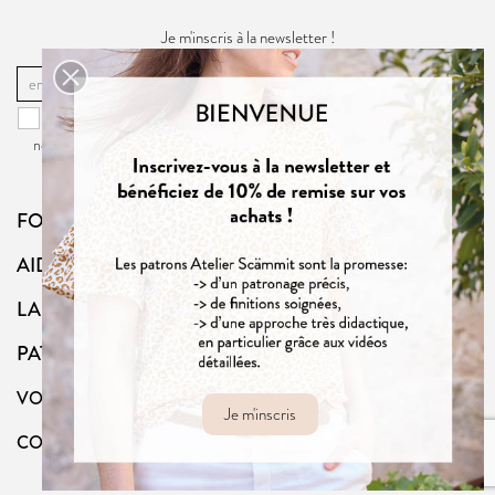
Je m'inscris à la newsletter !
OK
Vous pouvez vous désinscrire à tout moment. Vous trouverez pour cela
nos informations de contact dans la
politique de confidentialité
du site.
FOLLOW US
AIDE
LA BOUTIQUE
PATRONS
VOTRE COMPTE
Je m'inscris
CONTACT