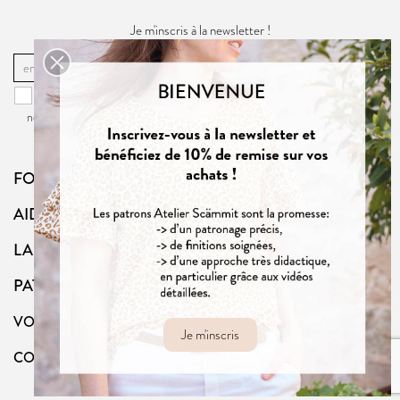
Je m'inscris à la newsletter !
OK
Vous pouvez vous désinscrire à tout moment. Vous trouverez pour cela
nos informations de contact dans la
politique de confidentialité
du site.
FOLLOW US
AIDE
LA BOUTIQUE
PATRONS
VOTRE COMPTE
Je m'inscris
CONTACT